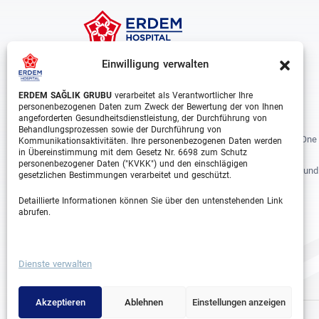
Einwilligung verwalten
ERDEM SAĞLIK GRUBU
verarbeitet als Verantwortlicher Ihre
personenbezogenen Daten zum Zweck der Bewertung der von Ihnen
angeforderten Gesundheitsdienstleistung, der Durchführung von
Behandlungsprozessen sowie der Durchführung von
Erdem Healthcare Group Established In 1988, And Is One
Kommunikationsaktivitäten. Ihre personenbezogenen Daten werden
in Übereinstimmung mit dem Gesetz Nr. 6698 zum Schutz
The Biggest Hospital Groups In Istanbul And Turkey.
personenbezogener Daten ("KVKK") und den einschlägigen
Situated In 3 Different Locations In Istanbul, With Around
gesetzlichen Bestimmungen verarbeitet und geschützt.
Departments And Over 1000 Well Trained Medical
Detaillierte Informationen können Sie über den untenstehenden Link
Professionals, Is Growing Rapidly Day By Day.
abrufen.
Facebook
Instagram
Linkedin
Youtube
Dienste verwalten
Akzeptieren
Ablehnen
Einstellungen anzeigen