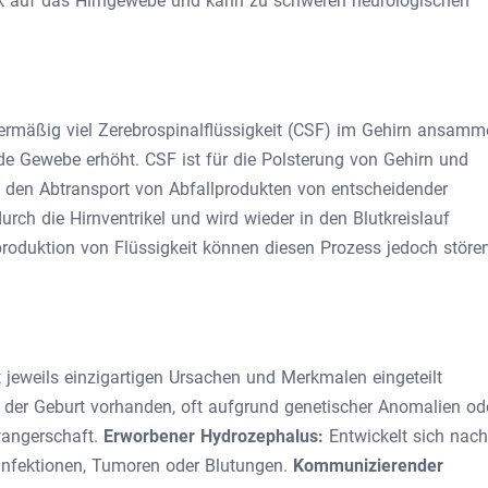
k auf das Hirngewebe und kann zu schweren neurologischen
ermäßig viel Zerebrospinalflüssigkeit (CSF) im Gehirn ansamm
e Gewebe erhöht. CSF ist für die Polsterung von Gehirn und
 den Abtransport von Abfallprodukten von entscheidender
rch die Hirnventrikel und wird wieder in den Blutkreislauf
oduktion von Flüssigkeit können diesen Prozess jedoch störe
jeweils einzigartigen Ursachen und Merkmalen eingeteilt
 der Geburt vorhanden, oft aufgrund genetischer Anomalien od
angerschaft.
Erworbener Hydrozephalus:
Entwickelt sich nach
, Infektionen, Tumoren oder Blutungen.
Kommunizierender