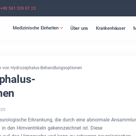
+90 541 339 97 23
Medizinische Einheiten
Über uns
Krankenhäuser
M
n von Hydrozephalus-Behandlungsoptionen
phalus-
nen
025
eurologische Erkrankung, die durch eine abnormale Ansammlu
in den Hirnventrikeln gekennzeichnet ist. Diese