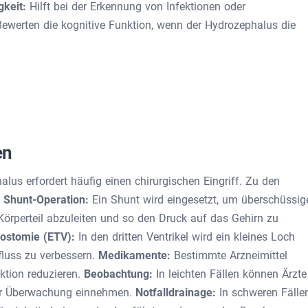
gkeit:
Hilft bei der Erkennung von Infektionen oder
Bewerten die kognitive Funktion, wenn der Hydrozephalus die
en
us erfordert häufig einen chirurgischen Eingriff. Zu den
:
Shunt-Operation:
Ein Shunt wird eingesetzt, um überschüssig
 Körperteil abzuleiten und so den Druck auf das Gehirn zu
lostomie (ETV):
In den dritten Ventrikel wird ein kleines Loch
fluss zu verbessern.
Medikamente:
Bestimmte Arzneimittel
ktion reduzieren.
Beobachtung:
In leichten Fällen können Ärzte
er Überwachung einnehmen.
Notfalldrainage:
In schweren Fälle