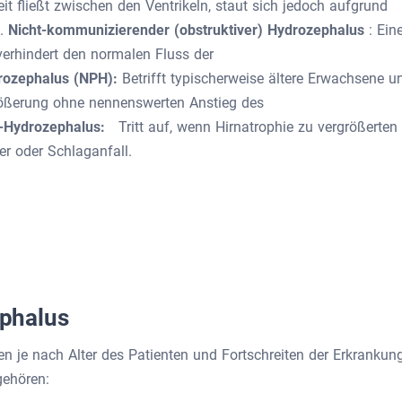
eit fließt zwischen den Ventrikeln, staut sich jedoch aufgrund
l.
Nicht-kommunizierender (obstruktiver) Hydrozephalus
: Ein
verhindert den normalen Fluss der
rozephalus (NPH):
Betrifft typischerweise ältere Erwachsene u
größerung ohne nennenswerten Anstieg des
-Hydrozephalus:
Tritt auf, wenn Hirnatrophie zu vergrößerten
er oder Schlaganfall.
phalus
je nach Alter des Patienten und Fortschreiten der Erkrankun
gehören: