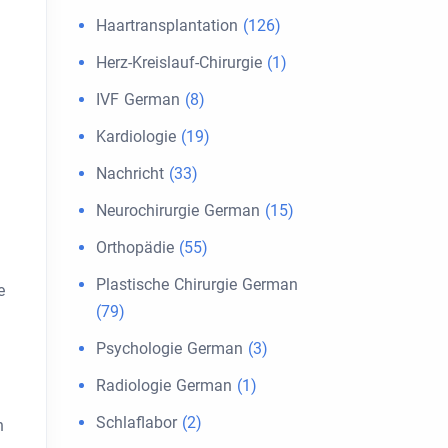
Haartransplantation
(126)
Herz-Kreislauf-Chirurgie
(1)
IVF German
(8)
Kardiologie
(19)
Nachricht
(33)
Neurochirurgie German
(15)
Orthopädie
(55)
Plastische Chirurgie German
e
(79)
Psychologie German
(3)
Radiologie German
(1)
Schlaflabor
(2)
n