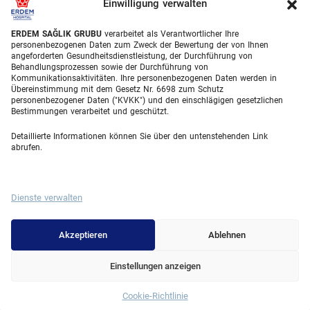
Haartransplantationsbehandlungen
Einwilligung verwalten
Zahnbehandlungen Türkei
ERDEM SAĞLIK GRUBU
verarbeitet als Verantwortlicher Ihre
personenbezogenen Daten zum Zweck der Bewertung der von Ihnen
Laser Eye
angeforderten Gesundheitsdienstleistung, der Durchführung von
Behandlungsprozessen sowie der Durchführung von
Kommunikationsaktivitäten. Ihre personenbezogenen Daten werden in
About Erdem
Übereinstimmung mit dem Gesetz Nr. 6698 zum Schutz
personenbezogener Daten ("KVKK") und den einschlägigen gesetzlichen
Über uns
Bestimmungen verarbeitet und geschützt.
Medizinische Einheiten
Detaillierte Informationen können Sie über den untenstehenden Link
abrufen.
Medizinisches Team
Blog
Dienste verwalten
Videogalerie
Contact
Akzeptieren
Ablehnen
Einstellungen anzeigen
© 2025 Erdem Hospital. All Rights Reserved.
Cookie-Richtlinie
Whatsapp