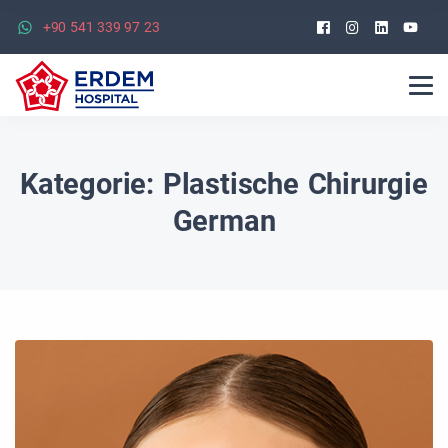
Facebook
Instagra
Linked
Yo
+90 541 339 97 23
Kategorie:
Plastische Chirurgie
German