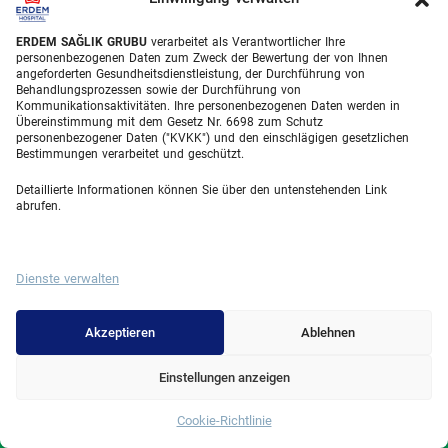
Plastische Chirurgie
ERDEM SAĞLIK GRUBU
verarbeitet als Verantwortlicher Ihre
Haartransplantationsbehandlungen
personenbezogenen Daten zum Zweck der Bewertung der von Ihnen
angeforderten Gesundheitsdienstleistung, der Durchführung von
Zahnbehandlungen Türkei
Behandlungsprozessen sowie der Durchführung von
Kommunikationsaktivitäten. Ihre personenbezogenen Daten werden in
Laser Eye
Übereinstimmung mit dem Gesetz Nr. 6698 zum Schutz
personenbezogener Daten ("KVKK") und den einschlägigen gesetzlichen
Bestimmungen verarbeitet und geschützt.
About Erdem
Detaillierte Informationen können Sie über den untenstehenden Link
Über uns
abrufen.
Medizinische Einheiten
Medizinisches Team
Dienste verwalten
Blog
Akzeptieren
Ablehnen
Videogalerie
Einstellungen anzeigen
Contact
Cookie-Richtlinie
Whatsapp