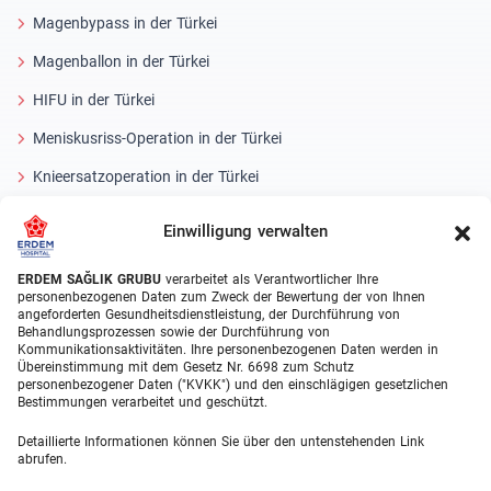
Magenbypass in der Türkei
Magenballon in der Türkei
HIFU in der Türkei
Meniskusriss-Operation in der Türkei
Knieersatzoperation in der Türkei
Medical Units
Einwilligung verwalten
Orthopädie
ERDEM SAĞLIK GRUBU
verarbeitet als Verantwortlicher Ihre
personenbezogenen Daten zum Zweck der Bewertung der von Ihnen
Urologie
angeforderten Gesundheitsdienstleistung, der Durchführung von
Behandlungsprozessen sowie der Durchführung von
Kommunikationsaktivitäten. Ihre personenbezogenen Daten werden in
Gastroenterologie
Übereinstimmung mit dem Gesetz Nr. 6698 zum Schutz
personenbezogener Daten ("KVKK") und den einschlägigen gesetzlichen
Herz-Kreislauf-Chirurgie in der Türkei
Bestimmungen verarbeitet und geschützt.
Plastische Chirurgie
Detaillierte Informationen können Sie über den untenstehenden Link
abrufen.
Haartransplantationsbehandlungen