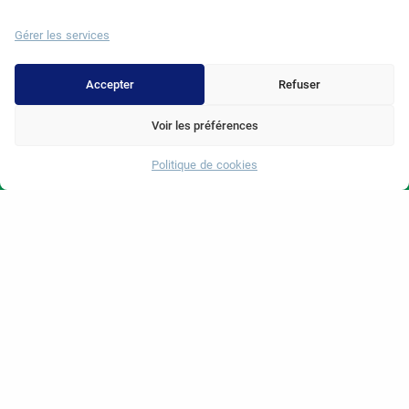
Gérer les services
Accepter
Refuser
Voir les préférences
Politique de cookies
Whatsapp
Bienvenue au groupe Erdem
Health
Solutions médicales complètes en un seul