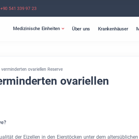
+90 541 339 97 23
Medizinische Einheiten
Über uns
Krankenhäuser
M
verminderten ovariellen Reserve
rminderten ovariellen
ve?
alität der Eizellen in den Eierstöcken unter dem altersüblichen