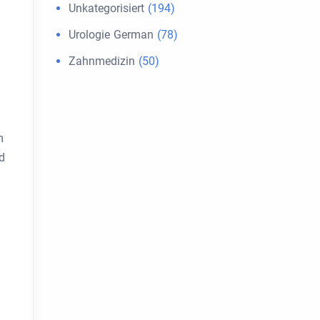
Unkategorisiert
(194)
Urologie German
(78)
Zahnmedizin
(50)
m
d