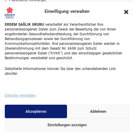
Haartransplantationsbehandlungen
Einwilligung verwalten
Zahnbehandlungen Türkei
ERDEM SAĞLIK GRUBU
verarbeitet als Verantwortlicher Ihre
personenbezogenen Daten zum Zweck der Bewertung der von Ihnen
Laser Eye
angeforderten Gesundheitsdienstleistung, der Durchführung von
Behandlungsprozessen sowie der Durchführung von
Kommunikationsaktivitäten. Ihre personenbezogenen Daten werden in
About Erdem
Übereinstimmung mit dem Gesetz Nr. 6698 zum Schutz
personenbezogener Daten ("KVKK") und den einschlägigen gesetzlichen
Über uns
Bestimmungen verarbeitet und geschützt.
Medizinische Einheiten
Detaillierte Informationen können Sie über den untenstehenden Link
abrufen.
Medizinisches Team
Blog
Dienste verwalten
Videogalerie
Contact
Akzeptieren
Ablehnen
Einstellungen anzeigen