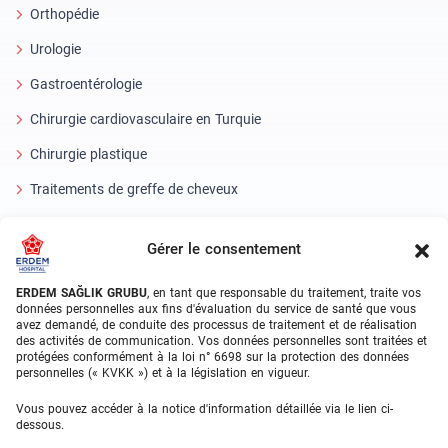
Orthopédie
Urologie
Gastroentérologie
Chirurgie cardiovasculaire en Turquie
Chirurgie plastique
Traitements de greffe de cheveux
Soins dentaires en Turquie
Gérer le consentement
Oeil laser
ERDEM SAĞLIK GRUBU
, en tant que responsable du traitement, traite vos
About Erdem
données personnelles aux fins d'évaluation du service de santé que vous
avez demandé, de conduite des processus de traitement et de réalisation
des activités de communication. Vos données personnelles sont traitées et
À propos de nous
protégées conformément à la loi n° 6698 sur la protection des données
personnelles (« KVKK ») et à la législation en vigueur.
Unités médicales
Vous pouvez accéder à la notice d'information détaillée via le lien ci-
Équipe médicale
dessous.