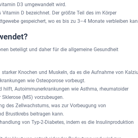
ävitamin D3 umgewandelt wird.
itamin D bezeichnet. Der größte Teil des im Körper
ettgewebe gespeichert, wo es bis zu 3–4 Monate verbleiben kan
rwendet?
onen beteiligt und daher für die allgemeine Gesundheit
ung starker Knochen und Muskeln, da es die Aufnahme von Kalz
Erkrankungen wie Osteoporose vorbeugt.
d hilft, Autoimmunerkrankungen wie Asthma, rheumatoider
er Sklerose (MS) vorzubeugen.
erung des Zellwachstums, was zur Vorbeugung von
d Brustkrebs beitragen kann.
ehandlung von Typ-2-Diabetes, indem es die Insulinproduktion