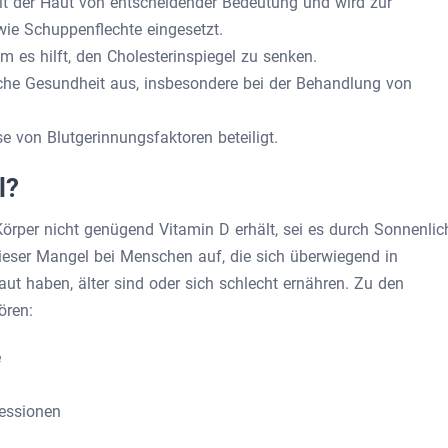
it der Haut von entscheidender Bedeutung und wird zur
ie Schuppenflechte eingesetzt.
m es hilft, den Cholesterinspiegel zu senken.
ische Gesundheit aus, insbesondere bei der Behandlung von
e von Blutgerinnungsfaktoren beteiligt.
l?
örper nicht genügend Vitamin D erhält, sei es durch Sonnenlic
dieser Mangel bei Menschen auf, die sich überwiegend in
ut haben, älter sind oder sich schlecht ernähren. Zu den
ören:
e
essionen