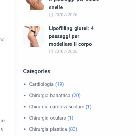
snelle
23/07/2026
Lipofilling glutei: 4
passaggi per
ina
modellare il corpo
23/07/2026
Categories
Cardiologia
(19)
Chirurgia bariatrica
(20)
Chirurgia cardiovascolare
(1)
Chirurgia oculare
(1)
ure
 e
Chirurgia plastica
(83)