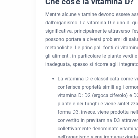
Che cos’è la vitamina D?
Mentre alcune vitamine devono essere assu
dall’organismo. La vitamina D è uno di que
significativa, principalmente attraverso l’
possono portare a diversi problemi di sal
metaboliche. Le principali fonti di vitami
gli alimenti, in particolare le piante verdi
inadeguata, spesso si ricorre agli integrat
La vitamina D è classificata come vit
conferisce proprietà simili agli ormo
vitamina D: D2 (ergocalciferolo) e D3
piante e nei funghi e viene sintetizz
forma D3, invece, viene prodotta nel
convertito in previtamina D3 attrave
collettivamente denominate vitamina
nell’organismo viene immagazzinata 