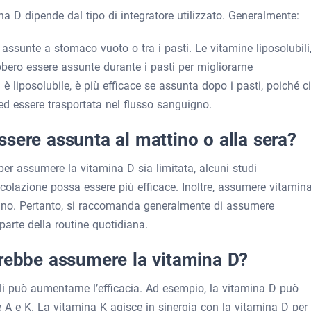
a D dipende dal tipo di integratore utilizzato. Generalmente:
assunte a stomaco vuoto o tra i pasti. Le vitamine liposolubili
ebbero essere assunte durante i pasti per migliorarne
è liposolubile, è più efficace se assunta dopo i pasti, poiché c
 ed essere trasportata nel flusso sanguigno.
sere assunta al mattino o alla sera?
er assumere la vitamina D sia limitata, alcuni studi
olazione possa essere più efficace. Inoltre, assumere vitamin
 sonno. Pertanto, si raccomanda generalmente di assumere
parte della routine quotidiana.
vrebbe assumere la vitamina D?
ili può aumentarne l’efficacia. Ad esempio, la vitamina D può
 A e K. La vitamina K agisce in sinergia con la vitamina D per