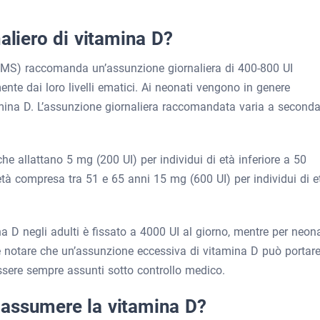
aliero di vitamina D?
OMS) raccomanda un’assunzione giornaliera di 400-800 UI
ente dai loro livelli ematici. Ai neonati vengono in genere
tamina D. L’assunzione giornaliera raccomandata varia a second
e allattano 5 mg (200 UI) per individui di età inferiore a 50
tà compresa tra 51 e 65 anni 15 mg (600 UI) per individui di e
a D negli adulti è fissato a 4000 UI al giorno, mentre per neona
e notare che un’assunzione eccessiva di vitamina D può portar
essere sempre assunti sotto controllo medico.
 assumere la vitamina D?