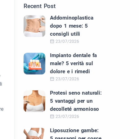
Recent Post
Addominoplastica
dopo 1 mese: 5
consigli utili
23/07/2026
Impianto dentale fa
male? 5 verità sul
dolore e i rimedi
e
23/07/2026
i
Protesi seno naturali:
5 vantaggi per un
decolleté armonioso
re
23/07/2026
Liposuzione gambe:
5 passaggi per cosce