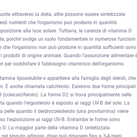
nte attraverso la dieta, altre possono essere sintetizzate
sti nutrienti che l’organismo può produrre in quantità
esposizione alla luce solare. Tuttavia, le carenze di vitamina D
ute, poiché svolge un ruolo fondamentale in numerose funzioni
ne che l’organismo non può produrre in quantità sufficienti sono
 e i prodotti di origine animale. Quando l’assunzione alimentare 
ori per soddisfare il fabbisogno vitaminico dell’organismo.
amina liposolubile e appartiene alla famiglia degli steroli, che 
ni. È anche chiamata calciferolo. Esistono due forme principali 
 (colecalciferolo). La forma D2 si trova principalmente nelle
ata quando l’ergosterolo è esposto ai raggi UV-B del sole. La
la pelle quando il deidrocolesterolo (una provitamina) viene
rso l’esposizione ai raggi UV-B. Entrambe le forme sono
 D. La maggior parte della vitamina D sintetizzata
nel tessuto adiposo, dove può rimanere fino a 3-4 mesi.