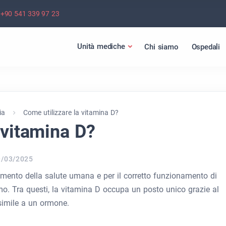
+90 541 339 97 23
Unità mediche
Chi siamo
Ospedali
ia
Come utilizzare la vitamina D?
 vitamina D?
9/03/2025
imento della salute umana e per il corretto funzionamento di
mo. Tra questi, la vitamina D occupa un posto unico grazie al
simile a un ormone.