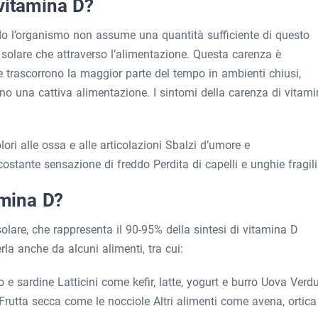
vitamina D?
do l’organismo non assume una quantità sufficiente di questo
e solare che attraverso l’alimentazione. Questa carenza è
 trascorrono la maggior parte del tempo in ambienti chiusi,
no una cattiva alimentazione. I sintomi della carenza di vitam
ri alle ossa e alle articolazioni Sbalzi d’umore e
ostante sensazione di freddo Perdita di capelli e unghie fragili
amina D?
olare, che rappresenta il 90-95% della sintesi di vitamina D
rla anche da alcuni alimenti, tra cui:
 sardine Latticini come kefir, latte, yogurt e burro Uova Verd
rutta secca come le nocciole Altri alimenti come avena, ortica