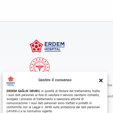
Gestire il consenso
Erdem Healthcare Group Established In 1988, And Is One
The Biggest Hospital Groups In Istanbul And Turkey.
ERDEM SAĞLIK GRUBU
, in qualità di titolare del trattamento, tratta
i suoi dati personali al fine di valutare il servizio sanitario richiesto,
Situated In 3 Different Locations In Istanbul, With Around
svolgere i processi di trattamento e realizzare attività di
Departments And Over 1000 Well Trained Medical
comunicazione. I suoi dati personali sono trattati e protetti in
conformità con la Legge n. 6698 sulla protezione dei dati personali
Professionals, Is Growing Rapidly Day By Day.
(«KVKK») e la normativa vigente.