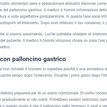
 abitudini alimentari sane e abbandonare abitudini dannose come
l palloncino gastrico. Il medico ti fornirà informazioni dettagli
ra e sulle aspettative postoperatorie. In questa fase sarai in
 sottoporti all’intervento. Dopo aver ottenuto il tuo consenso, il
he si stanno assumendo. Lui/lei potrebbe chiederti di interromp
l paziente. Il medico ti fornirà istruzioni chiare su cosa fare 
edico.
 con palloncino gastrico
te non richiede il ricovero in ospedale poiché è una procedura 
lche tempo dopo l'intervento. Durante i primi giorni dopo l’int
ietista preparerà per te un piano nutrizionale. Di solito consum
i gradualmente ai cibi solidi. Potrebbero esserci restrizioni com
e a questo punto è che il palloncino nello stomaco ti aiuti a pe