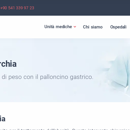
+90 541 339 97 23
Unità mediche
Chi siamo
Ospedali
rchia
 di peso con il palloncino gastrico.
ia