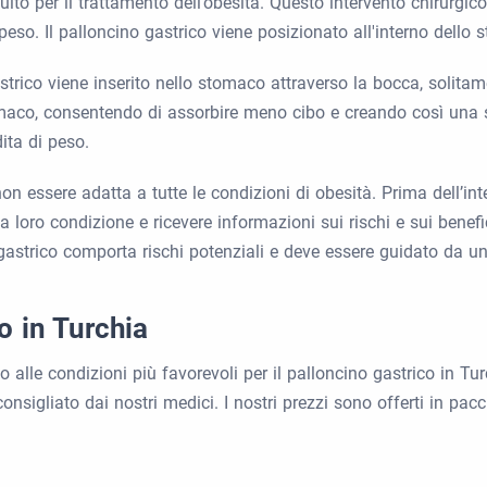
uito per il trattamento dell’obesità. Questo intervento chirurgic
peso. Il palloncino gastrico viene posizionato all'interno dello
gastrico viene inserito nello stomaco attraverso la bocca, solit
omaco, consentendo di assorbire meno cibo e creando così una 
ita di peso.
on essere adatta a tutte le condizioni di obesità. Prima dell’in
la loro condizione e ricevere informazioni sui rischi e sui benef
 gastrico comporta rischi potenziali e deve essere guidato da u
o in Turchia
io alle condizioni più favorevoli per il palloncino gastrico in Tu
igliato dai nostri medici. I nostri prezzi sono offerti in pacchet