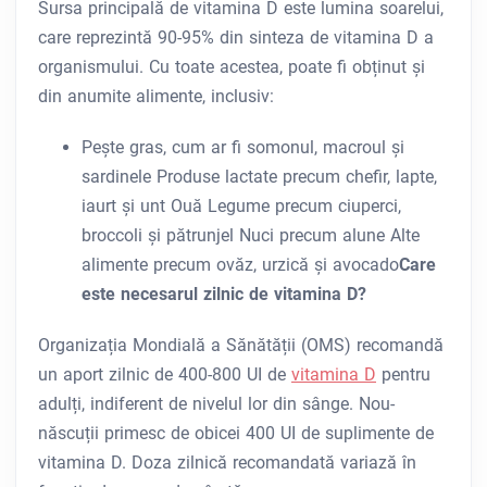
Sursa principală de vitamina D este lumina soarelui,
care reprezintă 90-95% din sinteza de vitamina D a
organismului. Cu toate acestea, poate fi obținut și
din anumite alimente, inclusiv:
Pește gras, cum ar fi somonul, macroul și
sardinele Produse lactate precum chefir, lapte,
iaurt și unt Ouă Legume precum ciuperci,
broccoli și pătrunjel Nuci precum alune Alte
alimente precum ovăz, urzică și avocado
Care
este necesarul zilnic de vitamina D?
Organizația Mondială a Sănătății (OMS) recomandă
un aport zilnic de 400-800 UI de
vitamina D
pentru
adulți, indiferent de nivelul lor din sânge. Nou-
născuții primesc de obicei 400 UI de suplimente de
vitamina D. Doza zilnică recomandată variază în