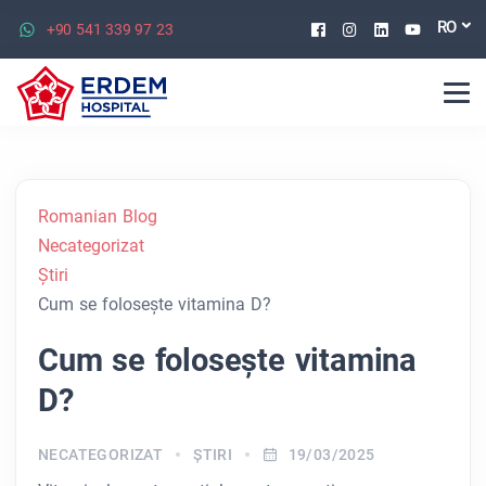
Facebook
Instagram
Linkedin
Youtu
RO
+90 541 339 97 23
Romanian Blog
Necategorizat
Ştiri
Cum se folosește vitamina D?
Cum se folosește vitamina
D?
NECATEGORIZAT
ŞTIRI
19/03/2025