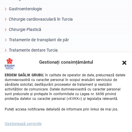
Gastroenterologie
Chirurgie cardiovasculară în Turcia
Chirurgie Plastică
Tratamente de transplant de păr
Tratamente dentare Turcia
Ochi cu laser
Gestionați consimțământul
About Erdem
ERDEM SAĞLIK GRUBU
, în calitate de operator de date, prelucrează datele
dumneavoastră cu caracter personal în scopul evaluării serviciului de
sănătate solicitat, desfășurării proceselor de tratament și realizării
Despre noi
activităților de comunicare. Datele dumneavoastră cu caracter personal
sunt prelucrate și protejate în conformitate cu Legea nr. 6698 privind
Unitati Medicale
protecția datelor cu caracter personal («KVKK») și legislația relevantă.
Echipa medicala
Puteți accesa notificarea detaliată de informare prin linkul de mai jos.
Blog
Gestionează serviciile
Galeria video