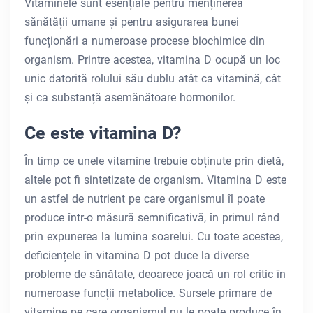
Vitaminele sunt esențiale pentru menținerea
sănătății umane și pentru asigurarea bunei
funcționări a numeroase procese biochimice din
organism. Printre acestea, vitamina D ocupă un loc
unic datorită rolului său dublu atât ca vitamină, cât
și ca substanță asemănătoare hormonilor.
Ce este vitamina D?
În timp ce unele vitamine trebuie obținute prin dietă,
altele pot fi sintetizate de organism. Vitamina D este
un astfel de nutrient pe care organismul îl poate
produce într-o măsură semnificativă, în primul rând
prin expunerea la lumina soarelui. Cu toate acestea,
deficiențele în vitamina D pot duce la diverse
probleme de sănătate, deoarece joacă un rol critic în
numeroase funcții metabolice. Sursele primare de
vitamine pe care organismul nu le poate produce în