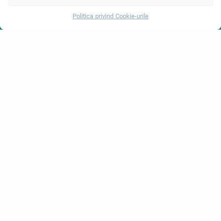
Politica privind Cookie-urile
Ortopedie
Whatsapp
Urologie
Gastroenterologie
Chirurgie cardiovasculară în Turcia
Chirurgie Plastică
Tratamente de transplant de păr
Tratamente dentare Turcia
Ochi cu laser
About Erdem
Despre noi
Unitati Medicale
Echipa medicala