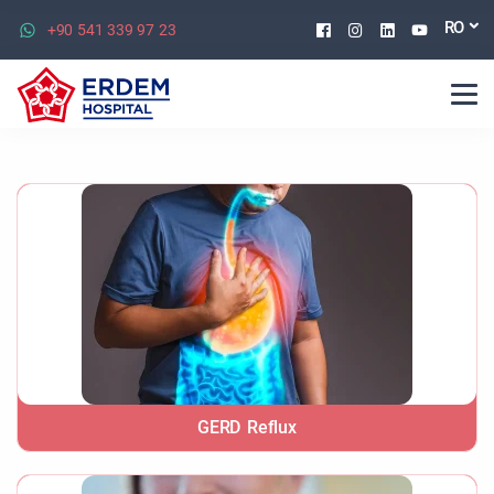
Facebook
Instagram
Linkedin
Youtu
RO
+90 541 339 97 23
GERD Reflux