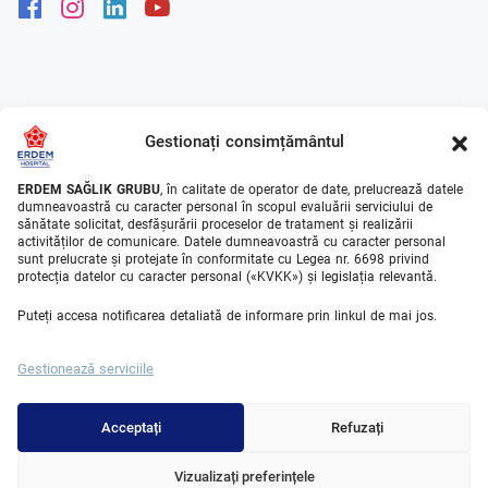
Facebook
Instagram
Linkedin
Youtube
Popular Treatments
Gestionați consimțământul
Chirurgie bariatrica in Turcia
ERDEM SAĞLIK GRUBU
, în calitate de operator de date, prelucrează datele
Manșonul gastric în Turcia
dumneavoastră cu caracter personal în scopul evaluării serviciului de
sănătate solicitat, desfășurării proceselor de tratament și realizării
Bypass gastric în Turcia
activităților de comunicare. Datele dumneavoastră cu caracter personal
sunt prelucrate și protejate în conformitate cu Legea nr. 6698 privind
Balon gastric în Turcia
protecția datelor cu caracter personal («KVKK») și legislația relevantă.
HIFU în Turcia
Puteți accesa notificarea detaliată de informare prin linkul de mai jos.
Ruptura de Menisc Tratament în Turcia
Gestionează serviciile
Proteza de genunchi în Turcia
Acceptați
Refuzați
Medical Units
Vizualizați preferințele
Chirurgie bariatrica Turcia