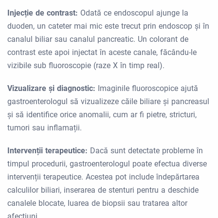
Injecție de contrast:
Odată ce endoscopul ajunge la
duoden, un cateter mai mic este trecut prin endoscop și în
canalul biliar sau canalul pancreatic. Un colorant de
contrast este apoi injectat în aceste canale, făcându-le
vizibile sub fluoroscopie (raze X în timp real).
Vizualizare și diagnostic:
Imaginile fluoroscopice ajută
gastroenterologul să vizualizeze căile biliare și pancreasul
și să identifice orice anomalii, cum ar fi pietre, stricturi,
tumori sau inflamații.
Intervenții terapeutice:
Dacă sunt detectate probleme în
timpul procedurii, gastroenterologul poate efectua diverse
intervenții terapeutice. Acestea pot include îndepărtarea
calculilor biliari, inserarea de stenturi pentru a deschide
canalele blocate, luarea de biopsii sau tratarea altor
afecțiuni.