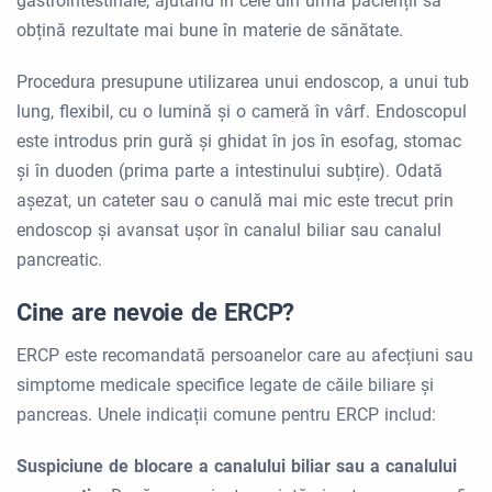
gastrointestinale, ajutând în cele din urmă pacienții să
obțină rezultate mai bune în materie de sănătate.
Procedura presupune utilizarea unui endoscop, a unui tub
lung, flexibil, cu o lumină și o cameră în vârf. Endoscopul
este introdus prin gură și ghidat în jos în esofag, stomac
și în duoden (prima parte a intestinului subțire). Odată
așezat, un cateter sau o canulă mai mic este trecut prin
endoscop și avansat ușor în canalul biliar sau canalul
pancreatic.
Cine are nevoie de ERCP?
ERCP este recomandată persoanelor care au afecțiuni sau
simptome medicale specifice legate de căile biliare și
pancreas. Unele indicații comune pentru ERCP includ:
Suspiciune de blocare a canalului biliar sau a canalului