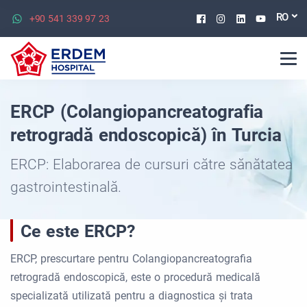
Facebook
Instagram
Linkedin
Youtu
RO
+90 541 339 97 23
ERCP (Colangiopancreatografia
retrogradă endoscopică) în Turcia
ERCP: Elaborarea de cursuri către sănătatea
gastrointestinală.
Ce este ERCP?
ERCP, prescurtare pentru Colangiopancreatografia
retrogradă endoscopică, este o procedură medicală
specializată utilizată pentru a diagnostica și trata