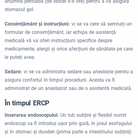
anumită perioadă (de obicei 6-8 ore) pentru a vă asigura
stomacul gol.
Consimțământ și instrucțiuni:
vi se va cere să semnați un
formular de consimțământ, iar echipa de asistență
medicală vă va oferi instrucțiuni specifice despre
medicamente, alergii și orice afecțiuni de sănătate pe care
le puteți avea.
Sedare:
vi se va administra sedare sau anestezie pentru a
asigura confortul în timpul procedurii. Acesta va fi
administrat de un anestezist sau de o asistentă medicală.
În timpul ERCP
Inserarea endoscopului:
Un tub subțire și flexibil numit
endoscop va fi introdus ușor prin gură, în josul esofagului
și în stomac și duoden (prima parte a intestinului subțire).