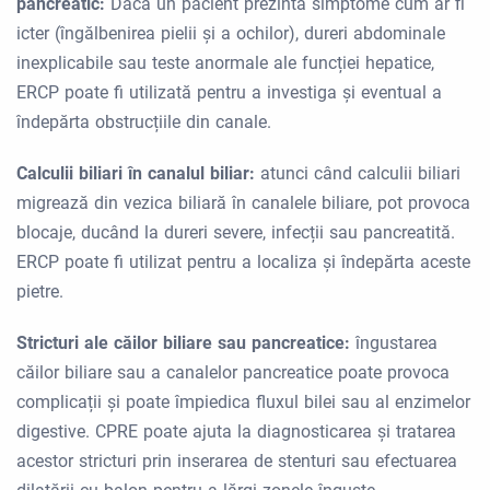
pancreatic:
Dacă un pacient prezintă simptome cum ar fi
icter (îngălbenirea pielii și a ochilor), dureri abdominale
inexplicabile sau teste anormale ale funcției hepatice,
ERCP poate fi utilizată pentru a investiga și eventual a
îndepărta obstrucțiile din canale.
Calculii biliari în canalul biliar:
atunci când calculii biliari
migrează din vezica biliară în canalele biliare, pot provoca
blocaje, ducând la dureri severe, infecții sau pancreatită.
ERCP poate fi utilizat pentru a localiza și îndepărta aceste
pietre.
Stricturi ale căilor biliare sau pancreatice:
îngustarea
căilor biliare sau a canalelor pancreatice poate provoca
complicații și poate împiedica fluxul bilei sau al enzimelor
digestive. CPRE poate ajuta la diagnosticarea și tratarea
acestor stricturi prin inserarea de stenturi sau efectuarea