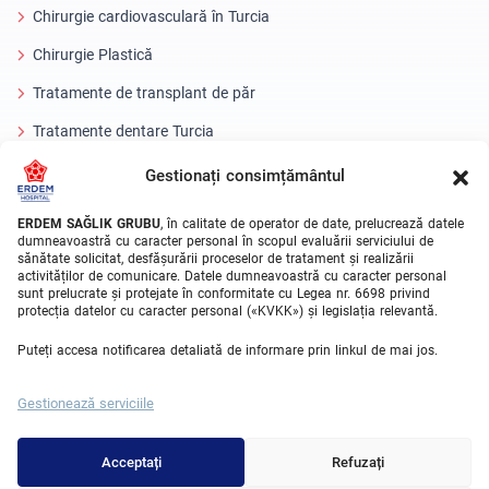
Chirurgie cardiovasculară în Turcia
Chirurgie Plastică
Tratamente de transplant de păr
Tratamente dentare Turcia
Ochi cu laser
Gestionați consimțământul
About Erdem
ERDEM SAĞLIK GRUBU
, în calitate de operator de date, prelucrează datele
dumneavoastră cu caracter personal în scopul evaluării serviciului de
sănătate solicitat, desfășurării proceselor de tratament și realizării
Despre noi
activităților de comunicare. Datele dumneavoastră cu caracter personal
sunt prelucrate și protejate în conformitate cu Legea nr. 6698 privind
Unitati Medicale
protecția datelor cu caracter personal («KVKK») și legislația relevantă.
Echipa medicala
Puteți accesa notificarea detaliată de informare prin linkul de mai jos.
Blog
Gestionează serviciile
Galeria video
Contact
Acceptați
Refuzați