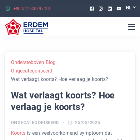
Facebook
Instagram
Linkedin
Youtu
NL
+90 541 339 97 23
Ondersteboven Blog
Ongecategoriseerd
Wat verlaagt koorts? Hoe verlaag je koorts?
Wat verlaagt koorts? Hoe
verlaag je koorts?
ONGECATEGORISEERD
25/03/2025
Koorts
is een veelvoorkomend symptoom dat