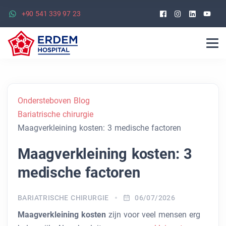
Facebook
Instagra
Linked
Yo
+90 541 339 97 23
Ondersteboven Blog
Bariatrische chirurgie
Maagverkleining kosten: 3 medische factoren
Maagverkleining kosten: 3
medische factoren
BARIATRISCHE CHIRURGIE
06/07/2026
Maagverkleining kosten
zijn voor veel mensen erg