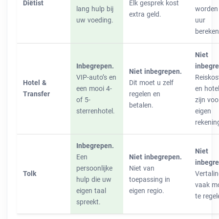
Diëtist
Elk gesprek kost
lang hulp bij
worden
extra geld.
uw voeding.
uur
bereken
Niet
Inbegrepen.
inbegre
Niet inbegrepen.
VIP-auto’s en
Reiskos
Hotel &
Dit moet u zelf
een mooi 4-
en hote
Transfer
regelen en
of 5-
zijn voo
betalen.
sterrenhotel.
eigen
rekenin
Inbegrepen.
Niet
Een
Niet inbegrepen.
inbegre
persoonlijke
Niet van
Tolk
Vertalin
hulp die uw
toepassing in
vaak mo
eigen taal
eigen regio.
te regel
spreekt.