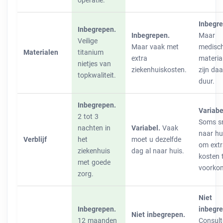
operatie.
Inbegre
Inbegrepen.
Inbegrepen.
Maar
Veilige
Maar vaak met
medisc
Materialen
titanium
extra
materia
nietjes van
ziekenhuiskosten.
zijn daa
topkwaliteit.
duur.
Inbegrepen.
Variabe
2 tot 3
Soms s
nachten in
Variabel.
Vaak
naar hu
Verblijf
het
moet u dezelfde
om extr
ziekenhuis
dag al naar huis.
kosten 
met goede
voorko
zorg.
Niet
Inbegrepen.
inbegre
Niet inbegrepen.
12 maanden
Consult