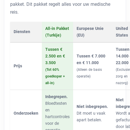
pakket. Dit pakket regelt alles voor uw medische
reis.
All-in Pakket
Europese Unie
United
Diensten
(Turkije)
(EU)
States
Tussen €
Tussen
2.500 en €
Tussen € 7.000
14.000 
3.500
en € 11.000
22.000
Prijs
(Tot 60%
(Alleen de basis
(Exclusie
goedkoper +
operatie)
zorg en
all-in)
nazorg)
Inbegrepen.
Niet
Bloedtesten
Niet inbegrepen.
inbegre
en
Onderzoeken
Dit moet u vaak
Wordt a
hartcontroles
apart betalen.
gefactu
voor de
door la