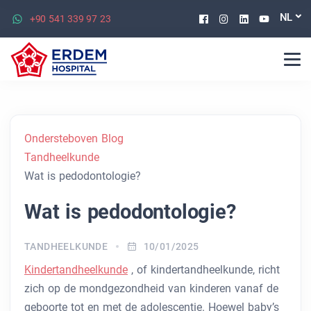
Facebook
Instagram
Linkedin
Youtu
NL
+90 541 339 97 23
Ondersteboven Blog
Tandheelkunde
Wat is pedodontologie?
Wat is pedodontologie?
TANDHEELKUNDE
10/01/2025
Kindertandheelkunde
, of kindertandheelkunde, richt
zich op de mondgezondheid van kinderen vanaf de
geboorte tot en met de adolescentie. Hoewel baby’s