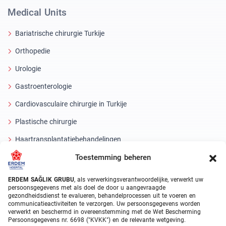
Medical Units
Bariatrische chirurgie Turkije
Orthopedie
Urologie
Gastroenterologie
Cardiovasculaire chirurgie in Turkije
Plastische chirurgie
Haartransplantatiebehandelingen
Toestemming beheren
Tandheelkundige behandelingen Turkije
Laseroog
ERDEM SAĞLIK GRUBU
, als verwerkingsverantwoordelijke, verwerkt uw
persoonsgegevens met als doel de door u aangevraagde
gezondheidsdienst te evalueren, behandelprocessen uit te voeren en
About Erdem
communicatieactiviteiten te verzorgen. Uw persoonsgegevens worden
verwerkt en beschermd in overeenstemming met de Wet Bescherming
Over ons
Persoonsgegevens nr. 6698 ("KVKK") en de relevante wetgeving.