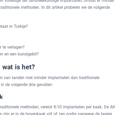
en volledige set tandheelkundige implantaten, omdat er minder
traditionele methoden. In dit artikel proberen we de volgende
taat in Turkije?
r te verlagen?
en en een kunstgebit?
 wat is het?
ren van tanden met minder implantaten dan traditionele
in de volgende drie gevallen:
ak
aditionele methoden, vereist 8-10 implantaten per kaak. De All
ms zijn er in de bovenkaak vijf of zes nodig vanwege de lagere