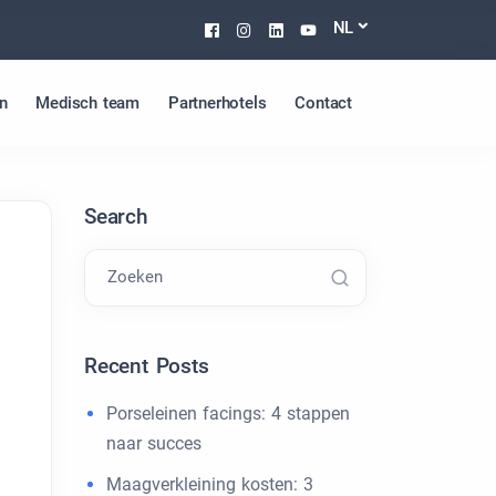
Facebook
Instagram
Linkedin
Youtube
NL
n
Medisch team
Partnerhotels
Contact
Search
Zoeken
Recent Posts
Porseleinen facings: 4 stappen
naar succes
Maagverkleining kosten: 3