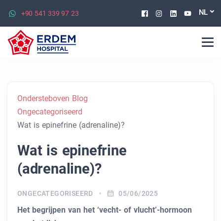
Facebook
Instagram
Linkedin
Youtu
NL
+90 541 339 97 23
Ondersteboven Blog
Ongecategoriseerd
Wat is epinefrine (adrenaline)?
Wat is epinefrine
(adrenaline)?
ONGECATEGORISEERD
05/06/2025
Het begrijpen van het ‘vecht- of vlucht’-hormoon