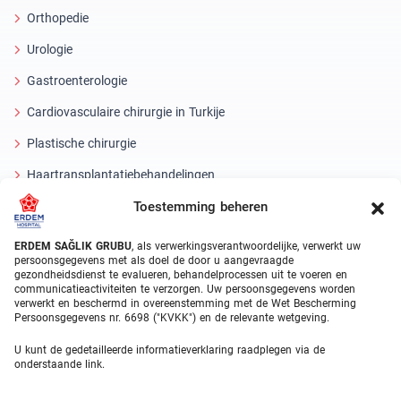
Orthopedie
Urologie
Gastroenterologie
Cardiovasculaire chirurgie in Turkije
Plastische chirurgie
Haartransplantatiebehandelingen
Toestemming beheren
Tandheelkundige behandelingen Turkije
Laseroog
ERDEM SAĞLIK GRUBU
, als verwerkingsverantwoordelijke, verwerkt uw
persoonsgegevens met als doel de door u aangevraagde
gezondheidsdienst te evalueren, behandelprocessen uit te voeren en
About Erdem
communicatieactiviteiten te verzorgen. Uw persoonsgegevens worden
verwerkt en beschermd in overeenstemming met de Wet Bescherming
Over ons
Persoonsgegevens nr. 6698 ("KVKK") en de relevante wetgeving.
Medische eenheden
U kunt de gedetailleerde informatieverklaring raadplegen via de
onderstaande link.
Medisch team