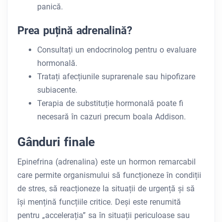
panică.
Prea puțină adrenalină?
Consultați un endocrinolog pentru o evaluare
hormonală.
Tratați afecțiunile suprarenale sau hipofizare
subiacente.
Terapia de substituție hormonală poate fi
necesară în cazuri precum boala Addison.
Gânduri finale
Epinefrina (adrenalina) este un hormon remarcabil
care permite organismului să funcționeze în condiții
de stres, să reacționeze la situații de urgență și să
își mențină funcțiile critice. Deși este renumită
pentru „accelerația” sa în situații periculoase sau