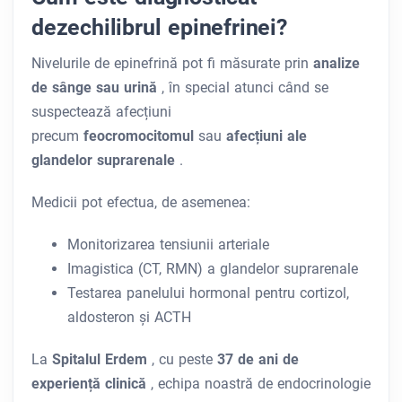
dezechilibrul epinefrinei?
Nivelurile de epinefrină pot fi măsurate prin
analize
de sânge sau urină
, în special atunci când se
suspectează afecțiuni
precum
feocromocitomul
sau
afecțiuni ale
glandelor suprarenale
.
Medicii pot efectua, de asemenea:
Monitorizarea tensiunii arteriale
Imagistica (CT, RMN) a glandelor suprarenale
Testarea panelului hormonal pentru cortizol,
aldosteron și ACTH
La
Spitalul Erdem
, cu peste
37 de ani de
experiență clinică
, echipa noastră de endocrinologie