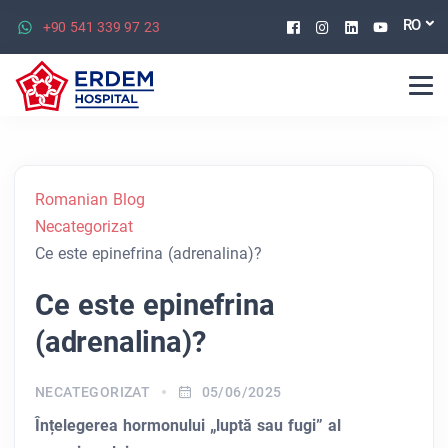
Facebook
Instagram
Linkedin
Youtu
RO
+90 541 339 97 23
Romanian Blog
Necategorizat
Ce este epinefrina (adrenalina)?
Ce este epinefrina
(adrenalina)?
NECATEGORIZAT
05/06/2025
Înțelegerea hormonului „luptă sau fugi” al