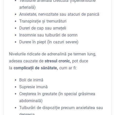
Tensiune arterială crescută (hipertensiune
arterială)
Anxietate, nervozitate sau atacuri de panică
Transpirație și tremurături
Dureri de cap sau amețeli
Insomnie sau tulburări de somn
Durere în piept (în cazuri severe)
Nivelurile ridicate de adrenalină pe termen lung,
adesea cauzate de
stresul cronic,
pot duce
la
complicații de sănătate,
cum ar fi:
Boli de inimă
Supresie imună
Creșterea în greutate (în special grăsimea
abdominală)
Tulburări de dispoziție precum anxietatea sau
depresia