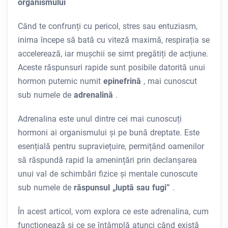
organismului
Când te confrunți cu pericol, stres sau entuziasm,
inima începe să bată cu viteză maximă, respirația se
accelerează, iar mușchii se simt pregătiți de acțiune.
Aceste răspunsuri rapide sunt posibile datorită unui
hormon puternic numit
epinefrină
, mai cunoscut
sub numele de
adrenalină
.
Adrenalina este unul dintre cei mai cunoscuți
hormoni ai organismului și pe bună dreptate. Este
esențială pentru supraviețuire, permițând oamenilor
să răspundă rapid la amenințări prin declanșarea
unui val de schimbări fizice și mentale cunoscute
sub numele de
răspunsul „luptă sau fugi”
.
În acest articol, vom explora ce este adrenalina, cum
funcționează și ce se întâmplă atunci când există