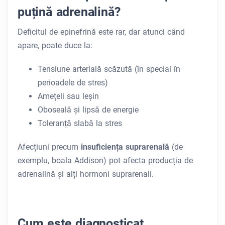
puțină adrenalină?
Deficitul de epinefrină este rar, dar atunci când
apare, poate duce la:
Tensiune arterială scăzută (în special în
perioadele de stres)
Amețeli sau leșin
Oboseală și lipsă de energie
Toleranță slabă la stres
Afecțiuni precum
insuficiența suprarenală
(de
exemplu, boala Addison) pot afecta producția de
adrenalină și alți hormoni suprarenali.
Cum este diagnosticat