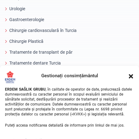
Urologie
Gastroenterologie
Chirurgie cardiovasculară în Turcia
Chirurgie Plastică
Tratamente de transplant de păr
Tratamente dentare Turcia
Ochi cu laser
Gestionați consimțământul
About Erdem
ERDEM SAĞLIK GRUBU
, în calitate de operator de date, prelucrează datele
dumneavoastră cu caracter personal în scopul evaluării serviciului de
sănătate solicitat, desfășurării proceselor de tratament și realizării
Despre noi
activităților de comunicare. Datele dumneavoastră cu caracter personal
sunt prelucrate și protejate în conformitate cu Legea nr. 6698 privind
Unitati Medicale
protecția datelor cu caracter personal («KVKK») și legislația relevantă.
Echipa medicala
Puteți accesa notificarea detaliată de informare prin linkul de mai jos.
Blog