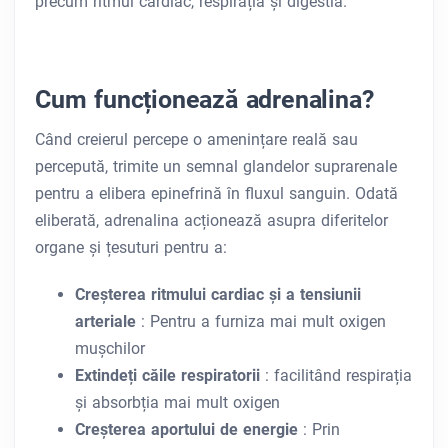
precum ritmul cardiac, respirația și digestia.
Cum funcționează adrenalina?
Când creierul percepe o amenințare reală sau
percepută, trimite un semnal glandelor suprarenale
pentru a elibera epinefrină în fluxul sanguin. Odată
eliberată, adrenalina acționează asupra diferitelor
organe și țesuturi pentru a:
Creșterea ritmului cardiac și a tensiunii
arteriale
: Pentru a furniza mai mult oxigen
mușchilor
Extindeți căile respiratorii
: facilitând respirația
și absorbția mai mult oxigen
Creșterea aportului de energie
: Prin