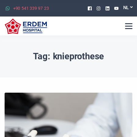
Facebook
Instagram
Linkedin
Youtu
NL
+90 541 339 97 23
Tag:
knieprothese