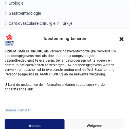
Urologie
Gastroenterologie
Cardiovasculaire chirurgie in Turkije
Plastische chirurgie
Toestemming beheren
Haartransplantatiebehandelingen
ERDEM SAĞLIK GRUBU
, als verwerkingsverantwoordelijke, verwerkt uw
Tandheelkundige behandelingen Turkije
persoonsgegevens met als doel de door u aangevraagde
gezondheidsdienst te evalueren, behandelprocessen uit te voeren en
Laseroog
communicatieactiviteiten te verzorgen. Uw persoonsgegevens worden
verwerkt en beschermd in overeenstemming met de Wet Bescherming
Persoonsgegevens nr. 6698 ("KVKK") en de relevante wetgeving.
About Erdem
U kunt de gedetailleerde informatieverklaring raadplegen via de
Over ons
onderstaande link.
Medische eenheden
Medisch team
Beheer diensten
Blog
Accept
Weigeren