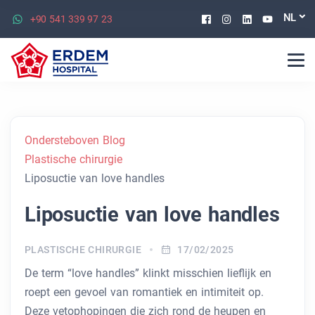
Facebook
Instagram
Linkedin
Youtu
NL
+90 541 339 97 23
Ondersteboven Blog
Plastische chirurgie
Liposuctie van love handles
Liposuctie van love handles
PLASTISCHE CHIRURGIE
17/02/2025
De term “love handles” klinkt misschien lieflijk en
roept een gevoel van romantiek en intimiteit op.
Deze vetophopingen die zich rond de heupen en