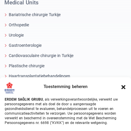
Medical Units
Bariatrische chirurgie Turkije
Orthopedie
Urologie
Gastroenterologie
Cardiovasculaire chirurgie in Turkije
Plastische chirurgie
Haartransplantatiebehandelingen
Toestemming beheren
Tandheelkundige behandelingen Turkije
Laseroog
ERDEM SAĞLIK GRUBU
, als verwerkingsverantwoordelijke, verwerkt uw
persoonsgegevens met als doel de door u aangevraagde
gezondheidsdienst te evalueren, behandelprocessen uit te voeren en
About Erdem
communicatieactiviteiten te verzorgen. Uw persoonsgegevens worden
verwerkt en beschermd in overeenstemming met de Wet Bescherming
Over ons
Persoonsgegevens nr. 6698 ("KVKK") en de relevante wetgeving.