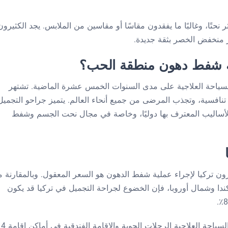
نحتًا، وغالبًا ما يفقدون مقاسًا أو مقاسين من الملابس. يجد الكثيرون
نز منخفض الخصر بثقة جديدة.
ملية شفط دهون منطقة الحب؟
لسياحة العلاجية على مدى السنوات الخمس عشرة الماضية. تشتهر
عار تنافسية، وتجذب المرضى من جميع أنحاء العالم. يتميز جراحو التجميل
الأساليب المعترف بها دوليًا، وخاصة في مجال نحت الجسم وشفط
ون تركيا لإجراء عملية شفط الدهون هو السعر المعقول. وبالمقارنة م
كندا وشمال أوروبا، فإن الخضوع لجراحة التجميل في تركيا قد يكون
بالإضافة إلى التوفير، تتضمن العديد من باقات السياحة العلاجية الرحلات الجوية والإقامة الفندقية في أماكن إقامة 4