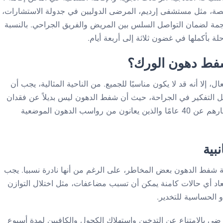
صصة، مثل مستشفى إرديم، المرضى الدوليين في جدولة الاستشارات،
جمة لضمان التواصل السلس بين المريض والفريق الجراحي. بالنسبة
بأكملها في غضون ثلاثة إلى أربعة أيام.
فط دهون الورك؟
إلا أنه قد لا يكون مناسبًا للجميع. من الناحية المثالية، يجب أن
التفكير في الجراحة، حيث أن شفط الدهون ليس بديلاً عن فقدان
الوزن. إنه أكثر فعالية للأشخاص الذين تزيد أعمارهم عن 40 عامًا والذين يعانون من رواسب الدهون الموضعية
بية
 شفط الدهون بعض المخاطر، على الرغم من أنها نادرة نسبيا. يجب
د أي حالات كامنة يمكن أن تسبب مضاعفات، مثل اختلال التوازن
و الحساسية للتخدير.
ضى بالامتناع عن التدخين واستهلاك الكحول والكافيين لمدة أسبوع