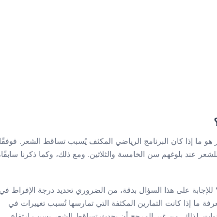
 هو ما إذا كان البرنامج الرياضي المكثف يُسبب تساقط الشعر. فوفقًا
لشعر عند بلوغهم سن الخامسة والثلاثين. ومع ذلك، وكما ذكرنا سابقًا،
للإجابة على هذا السؤال بدقة، من الضروري تحديد درجة الإفراط في
فة ما إذا كانت التمارين المكثفة التي تمارسها تُسبب تغييرات في
 ينمو الشعر في المتوسط ​​خلال 3-5 سنوات. لذلك، من غير المرجح أن يحدث تساقط الشعر بسبب ارتفاع