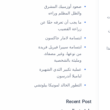
صعود أوزمبيك المشرق
والظل المظلم وراءه
ت
ما يجب أن تعرفه حقًا عن
زراعة القضيب
ن
ابتسامة لامار جاكسون
ابتسامة سييرا فيريل فريدة
ا. يُعدّ هذا
من نوعها، وغير مصفاة،
ومليئة بالشخصية
عملية تكبير الثدي الشهيرة
لباميلا أندرسون
التطور الخالد لمونيكا بيلوتشي
Recent Post