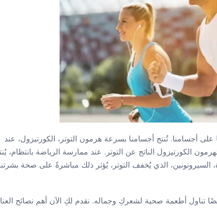
ئيًا على أجسامنا. تُنتج أجسامنا بسرعة هرمون التوتر، الكورتيزول، عند
رمون الكورتيزول الناتج عن التوتر. عند ممارسة الرياضة بانتظام، يُنت
سيروتونين، الذي يُخفف التوتر، يُؤثر ذلك مباشرةً على صحة بشرتنا
ضًا تناول أطعمة صحية لشعركِ وجماله. نقدم لكِ الآن أهم نصائح العناي