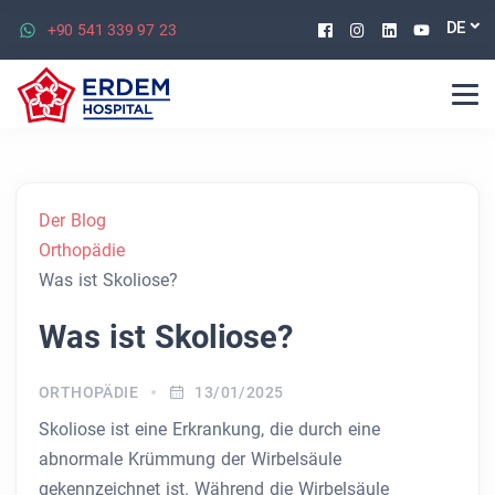
Facebook
Instagram
Linkedin
Youtu
DE
+90 541 339 97 23
Der Blog
Orthopädie
Was ist Skoliose?
Was ist Skoliose?
ORTHOPÄDIE
13/01/2025
Skoliose ist eine Erkrankung, die durch eine
abnormale Krümmung der Wirbelsäule
gekennzeichnet ist. Während die Wirbelsäule