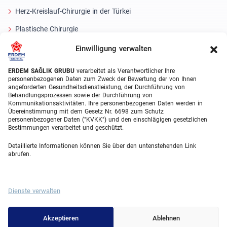
Herz-Kreislauf-Chirurgie in der Türkei
Plastische Chirurgie
Haartransplantationsbehandlungen
Einwilligung verwalten
Zahnbehandlungen Türkei
ERDEM SAĞLIK GRUBU
verarbeitet als Verantwortlicher Ihre
personenbezogenen Daten zum Zweck der Bewertung der von Ihnen
Laser Eye
angeforderten Gesundheitsdienstleistung, der Durchführung von
Behandlungsprozessen sowie der Durchführung von
Kommunikationsaktivitäten. Ihre personenbezogenen Daten werden in
About Erdem
Übereinstimmung mit dem Gesetz Nr. 6698 zum Schutz
personenbezogener Daten ("KVKK") und den einschlägigen gesetzlichen
Über uns
Bestimmungen verarbeitet und geschützt.
Medizinische Einheiten
Detaillierte Informationen können Sie über den untenstehenden Link
abrufen.
Medizinisches Team
Blog
Dienste verwalten
Videogalerie
Contact
Akzeptieren
Ablehnen