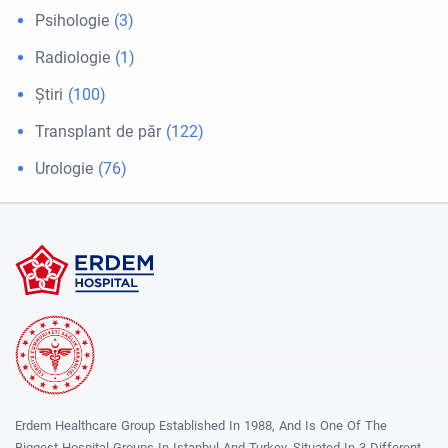
Psihologie
(3)
Radiologie
(1)
Ştiri
(100)
Transplant de păr
(122)
Urologie
(76)
Erdem Healthcare Group Established In 1988, And Is One Of The
Biggest Hospital Groups In Istanbul And Turkey. Situated In 3 Different