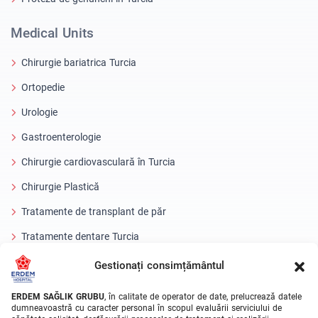
Medical Units
Chirurgie bariatrica Turcia
Ortopedie
Urologie
Gastroenterologie
Chirurgie cardiovasculară în Turcia
Chirurgie Plastică
Tratamente de transplant de păr
Tratamente dentare Turcia
Ochi cu laser
Gestionați consimțământul
About Erdem
ERDEM SAĞLIK GRUBU
, în calitate de operator de date, prelucrează datele
dumneavoastră cu caracter personal în scopul evaluării serviciului de