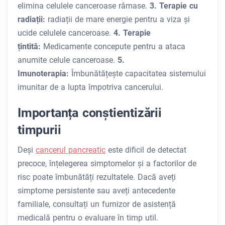
elimina celulele canceroase rămase.
3. Terapie cu
radiații:
radiații de mare energie pentru a viza și
ucide celulele canceroase.
4. Terapie
țintită:
Medicamente concepute pentru a ataca
anumite celule canceroase.
5.
Imunoterapia:
Îmbunătățește capacitatea sistemului
imunitar de a lupta împotriva cancerului.
Importanța conștientizării
timpurii
Deși
cancerul pancreatic
este dificil de detectat
precoce, înțelegerea simptomelor și a factorilor de
risc poate îmbunătăți rezultatele. Dacă aveți
simptome persistente sau aveți antecedente
familiale, consultați un furnizor de asistență
medicală pentru o evaluare în timp util.