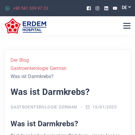
Facebook
Instagram
Linkedin
Youtu
DE
+90 541 339 97 23
Der Blog
Gastroenterologie German
Was ist Darmkrebs?
Was ist Darmkrebs?
GASTROENTEROLOGIE GERMAN
15/01/2025
Was ist Darmkrebs?