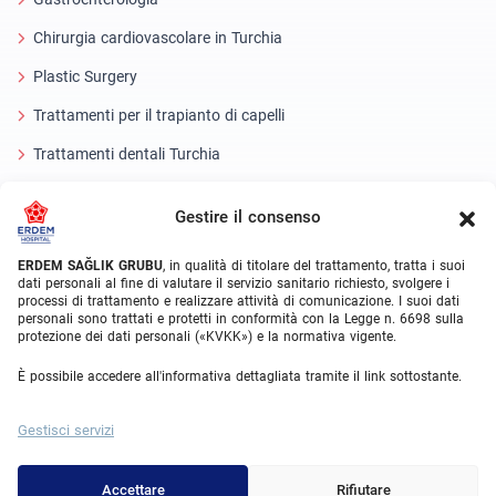
Chirurgia cardiovascolare in Turchia
Plastic Surgery
Trattamenti per il trapianto di capelli
Trattamenti dentali Turchia
Occhio laser
Gestire il consenso
About Erdem
ERDEM SAĞLIK GRUBU
, in qualità di titolare del trattamento, tratta i suoi
dati personali al fine di valutare il servizio sanitario richiesto, svolgere i
Chi siamo
processi di trattamento e realizzare attività di comunicazione. I suoi dati
personali sono trattati e protetti in conformità con la Legge n. 6698 sulla
Unità mediche
protezione dei dati personali («KVKK») e la normativa vigente.
Squadra medica
È possibile accedere all'informativa dettagliata tramite il link sottostante.
Blog
Gestisci servizi
Galleria video
Contatto
Accettare
Rifiutare