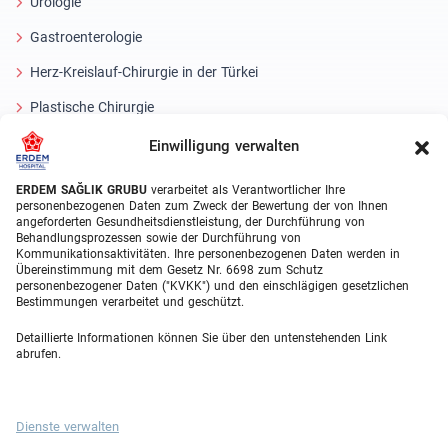
Urologie
Gastroenterologie
Herz-Kreislauf-Chirurgie in der Türkei
Plastische Chirurgie
Haartransplantationsbehandlungen
Einwilligung verwalten
Zahnbehandlungen Türkei
ERDEM SAĞLIK GRUBU
verarbeitet als Verantwortlicher Ihre
personenbezogenen Daten zum Zweck der Bewertung der von Ihnen
Laser Eye
angeforderten Gesundheitsdienstleistung, der Durchführung von
Behandlungsprozessen sowie der Durchführung von
Kommunikationsaktivitäten. Ihre personenbezogenen Daten werden in
About Erdem
Übereinstimmung mit dem Gesetz Nr. 6698 zum Schutz
personenbezogener Daten ("KVKK") und den einschlägigen gesetzlichen
Über uns
Bestimmungen verarbeitet und geschützt.
Medizinische Einheiten
Detaillierte Informationen können Sie über den untenstehenden Link
abrufen.
Medizinisches Team
Blog
Dienste verwalten
Videogalerie