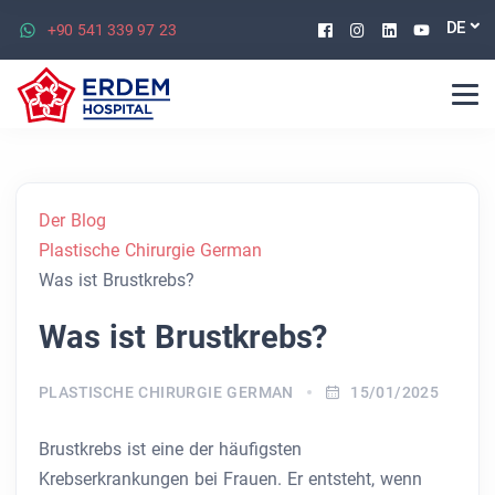
Facebook
Instagram
Linkedin
Youtu
DE
+90 541 339 97 23
Der Blog
Plastische Chirurgie German
Was ist Brustkrebs?
Was ist Brustkrebs?
PLASTISCHE CHIRURGIE GERMAN
15/01/2025
Brustkrebs ist eine der häufigsten
Krebserkrankungen bei Frauen. Er entsteht, wenn