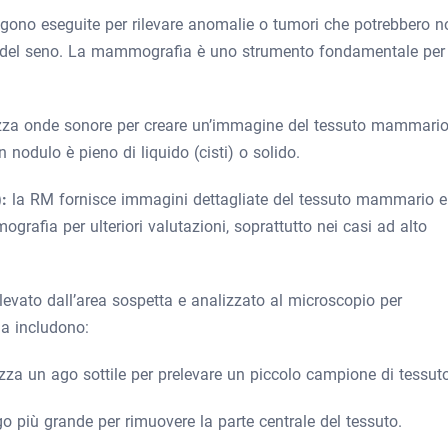
ngono eseguite per rilevare anomalie o tumori che potrebbero n
o del seno. La mammografia è uno strumento fondamentale per
lizza onde sonore per creare un’immagine del tessuto mammario
 nodulo è pieno di liquido (cisti) o solido.
):
la RM fornisce immagini dettagliate del tessuto mammario e
rafia per ulteriori valutazioni, soprattutto nei casi ad alto
evato dall’area sospetta e analizzato al microscopio per
ia includono:
lizza un ago sottile per prelevare un piccolo campione di tessut
go più grande per rimuovere la parte centrale del tessuto.