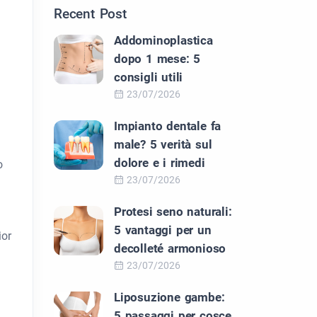
Recent Post
Addominoplastica
dopo 1 mese: 5
consigli utili
23/07/2026
Impianto dentale fa
male? 5 verità sul
dolore e i rimedi
o
23/07/2026
Protesi seno naturali:
5 vantaggi per un
ior
decolleté armonioso
23/07/2026
Liposuzione gambe:
5 passaggi per cosce