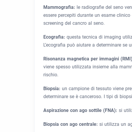
Mammografia:
le radiografie del seno ve
essere percepiti durante un esame clinic
screening del cancro al seno.
Ecografia:
questa tecnica di imaging uti
L’ecografia può aiutare a determinare se un
Risonanza magnetica per immagini (RMI
viene spesso utilizzata insieme alla mammog
rischio.
Biopsia:
un campione di tessuto viene prel
determinare se è canceroso. I tipi di biops
Aspirazione con ago sottile (FNA):
si uti
Biopsia con ago centrale:
si utilizza un a