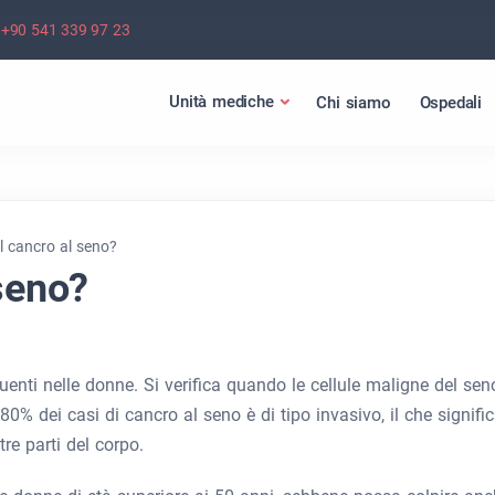
+90 541 339 97 23
Unità mediche
Chi siamo
Ospedali
il cancro al seno?
 seno?
uenti nelle donne. Si verifica quando le cellule maligne del sen
80% dei casi di cancro al seno è di tipo invasivo, il che signifi
re parti del corpo.