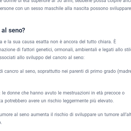
le donne di età superiore ai 50 anni, sebbene possa colpire an
persone con un sesso maschile alla nascita possono sviluppare 
 al seno?
 e la sua causa esatta non è ancora del tutto chiara. È
azione di fattori genetici, ormonali, ambientali e legati allo stil
 associati allo sviluppo del cancro al seno:
di cancro al seno, soprattutto nei parenti di primo grado (madre
:
le donne che hanno avuto le mestruazioni in età precoce o
 potrebbero avere un rischio leggermente più elevato.
tumore al seno aumenta il rischio di sviluppare un tumore all’al
.