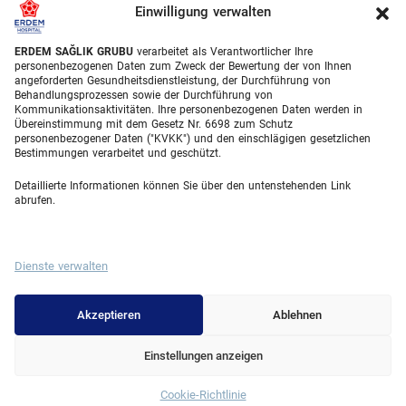
Haartransplantationsbehandlungen
Einwilligung verwalten
Zahnbehandlungen Türkei
ERDEM SAĞLIK GRUBU
verarbeitet als Verantwortlicher Ihre
personenbezogenen Daten zum Zweck der Bewertung der von Ihnen
Laser Eye
angeforderten Gesundheitsdienstleistung, der Durchführung von
Behandlungsprozessen sowie der Durchführung von
Kommunikationsaktivitäten. Ihre personenbezogenen Daten werden in
About Erdem
Übereinstimmung mit dem Gesetz Nr. 6698 zum Schutz
personenbezogener Daten ("KVKK") und den einschlägigen gesetzlichen
Über uns
Bestimmungen verarbeitet und geschützt.
Medizinische Einheiten
Detaillierte Informationen können Sie über den untenstehenden Link
abrufen.
Medizinisches Team
Blog
Dienste verwalten
Videogalerie
Contact
Akzeptieren
Ablehnen
Einstellungen anzeigen
© 2025 Erdem Hospital. All Rights Reserved.
Cookie-Richtlinie
Whatsapp