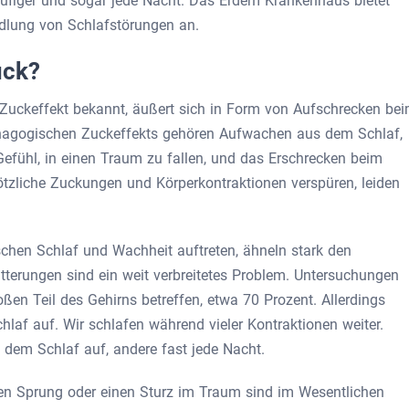
äufiger und sogar jede Nacht. Das Erdem Krankenhaus bietet
dlung von Schlafstörungen an.
uck?
Zuckeffekt bekannt, äußert sich in Form von Aufschrecken be
agogischen Zuckeffekts gehören Aufwachen aus dem Schlaf,
efühl, in einen Traum zu fallen, und das Erschrecken beim
ötzliche Zuckungen und Körperkontraktionen verspüren, leiden
chen Schlaf und Wachheit auftreten, ähneln stark den
terungen sind ein weit verbreitetes Problem. Untersuchungen
ßen Teil des Gehirns betreffen, etwa 70 Prozent. Allerdings
hlaf auf. Wir schlafen während vieler Kontraktionen weiter.
em Schlaf auf, andere fast jede Nacht.
en Sprung oder einen Sturz im Traum sind im Wesentlichen