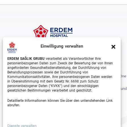
Einwilligung verwalten
ERDEM SAĞLIK GRUBU
verarbeitet als Verantwortlicher Ihre
personenbezogenen Daten zum Zweck der Bewertung der von Ihnen
angeforderten Gesundheitsdienstleistung, der Durchführung von
Behandlungsprozessen sowie der Durchführung von
Erdem Healthcare Group Established In 1988, And Is One
Kommunikationsaktivitäten. Ihre personenbezogenen Daten werden
in Übereinstimmung mit dem Gesetz Nr. 6698 zum Schutz
The Biggest Hospital Groups In Istanbul And Turkey.
personenbezogener Daten ("KVKK") und den einschlägigen
Situated In 3 Different Locations In Istanbul, With Around
gesetzlichen Bestimmungen verarbeitet und geschützt.
Departments And Over 1000 Well Trained Medical
Detaillierte Informationen können Sie über den untenstehenden Link
Professionals, Is Growing Rapidly Day By Day.
abrufen.
Facebook
Instagram
Linkedin
Youtube
Dienste verwalten