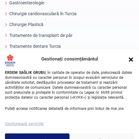
Gastroenterologie
Chirurgie cardiovasculară în Turcia
Chirurgie Plastică
Tratamente de transplant de păr
Tratamente dentare Turcia
Ochi cu laser
Gestionați consimțământul
About Erdem
ERDEM SAĞLIK GRUBU
, în calitate de operator de date, prelucrează datele
dumneavoastră cu caracter personal în scopul evaluării serviciului de
sănătate solicitat, desfășurării proceselor de tratament și realizării
Despre noi
activităților de comunicare. Datele dumneavoastră cu caracter personal
sunt prelucrate și protejate în conformitate cu Legea nr. 6698 privind
Unitati Medicale
protecția datelor cu caracter personal («KVKK») și legislația relevantă.
Echipa medicala
Puteți accesa notificarea detaliată de informare prin linkul de mai jos.
Blog
Gestionează serviciile
Galeria video