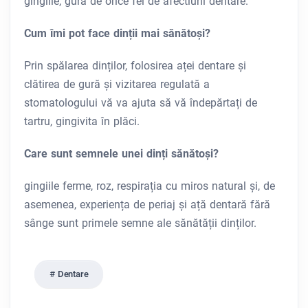
gingiile, gura de orice fel de afectiuni dentare.
Cum îmi pot face dinții mai sănătoși?
Prin spălarea dinților, folosirea aței dentare și
clătirea de gură și vizitarea regulată a
stomatologului vă va ajuta să vă îndepărtați de
tartru, gingivita în plăci.
Care sunt semnele unei dinți sănătoși?
gingiile ferme, roz, respirația cu miros natural și, de
asemenea, experiența de periaj și ață dentară fără
sânge sunt primele semne ale sănătății dinților.
Dentare