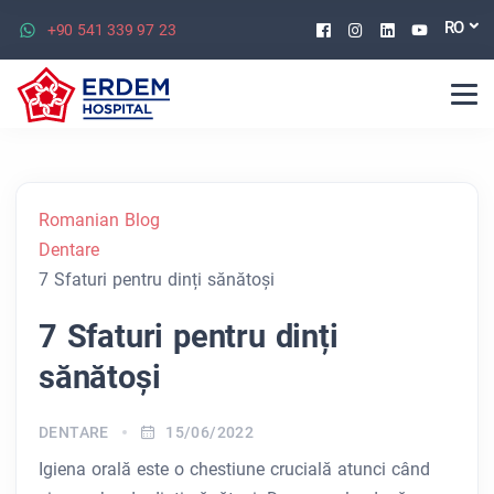
Facebook
Instagram
Linkedin
Youtu
RO
+90 541 339 97 23
Romanian Blog
Dentare
7 Sfaturi pentru dinți sănătoși
7 Sfaturi pentru dinți
sănătoși
DENTARE
15/06/2022
Igiena orală este o chestiune crucială atunci când