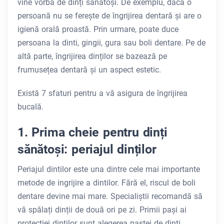
vine vorba de dinți sănătoși. De exemplu, dacă o
persoană nu se ferește de îngrijirea dentară și are o
igienă orală proastă. Prin urmare, poate duce
persoana la dinti, gingii, gura sau boli dentare. Pe de
altă parte, îngrijirea dinților se bazează pe
frumusețea dentară și un aspect estetic.
Există 7 sfaturi pentru a vă asigura de îngrijirea
bucală.
1. Prima cheie pentru dinți
sănătoși: periajul dinților
Periajul dintilor este una dintre cele mai importante
metode de ingrijire a dintilor. Fără el, riscul de boli
dentare devine mai mare. Specialiștii recomandă să
vă spălați dinții de două ori pe zi. Primii pași ai
protecției dinților sunt alegerea pastei de dinți