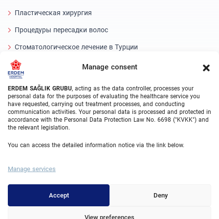
Пластическая хирургия
Процедуры пересадки волос
Стоматологическое лечение в Турции
Laser Eye
Manage consent
About Erdem
ERDEM SAĞLIK GRUBU
, acting as the data controller, processes your
personal data for the purposes of evaluating the healthcare service you
have requested, carrying out treatment processes, and conducting
О нас
communication activities. Your personal data is processed and protected in
accordance with the Personal Data Protection Law No. 6698 ("KVKK") and
Медицинские подразделения
the relevant legislation.
Врачи
You can access the detailed information notice via the link below.
Блог
Manage services
Видеогалерея
Контакт
Accept
Deny
View preferences