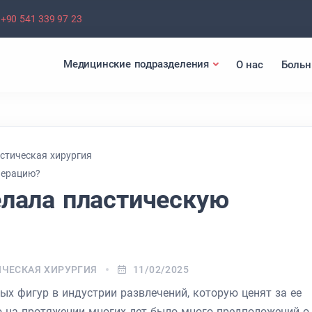
+90 541 339 97 23
Медицинские подразделения
О нас
Боль
стическая хирургия
перацию?
елала пластическую
ЧЕСКАЯ ХИРУРГИЯ
11/02/2025
ых фигур в индустрии развлечений, которую ценят за ее
ко на протяжении многих лет было много предположений о