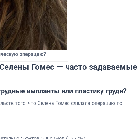
ическую операцию?
 Селены Гомес — часто задаваемые
грудные импланты или пластику груди?
льств того, что Селена Гомес сделала операцию по
ительно 5 футов 5 дюймов (165 см).