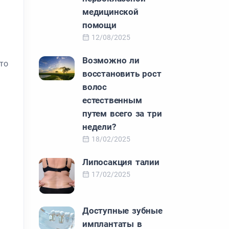
медицинской
помощи
12/08/2025
Возможно ли
то
восстановить рост
волос
естественным
путем всего за три
недели?
18/02/2025
Липосакция талии
17/02/2025
Доступные зубные
имплантаты в