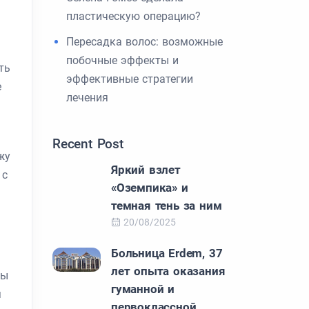
пластическую операцию?
Пересадка волос: возможные
побочные эффекты и
ть
эффективные стратегии
е
лечения
Recent Post
жу
Яркий взлет
 с
«Оземпика» и
темная тень за ним
20/08/2025
Больница Erdem, 37
лет опыта оказания
цы
гуманной и
я
первоклассной