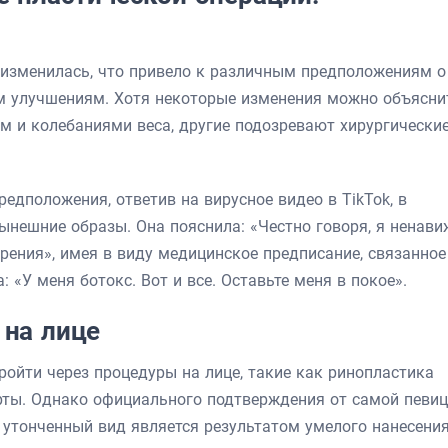
изменилась, что привело к различным предположениям о
им улучшениям. Хотя некоторые изменения можно объясни
м и колебаниями веса, другие подозревают хирургически
редположения, ответив на вирусное видео в TikTok, в
ынешние образы. Она пояснила: «Честно говоря, я ненави
трения», имея в виду медицинское предписание, связанное
 «У меня ботокс. Вот и все. Оставьте меня в покое».
 на лице
пройти через процедуры на лице, такие как ринопластика
рты. Однако официального подтверждения от самой певи
е утонченный вид является результатом умелого нанесени