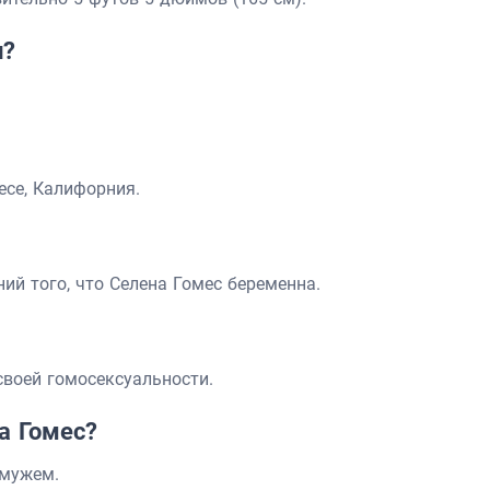
и?
есе, Калифорния.
ий того, что Селена Гомес беременна.
своей гомосексуальности.
а Гомес?
амужем.