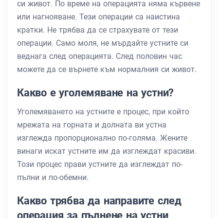
си живот. По време на операцията няма кървене
или нагнояване. Тези операции са наистина
кратки. Не трябва да се страхувате от тези
операции. Само моля, не мърдайте устните си
веднага след операцията. След половин час
можете да се върнете към нормалния си живот.
Какво е уголемяване на устни?
Уголемяването на устните е процес, при който
мрежата на горната и долната ви устна
изглежда пропорционално по-голяма. Жените
винаги искат устните им да изглеждат красиви.
Този процес прави устните да изглеждат по-
пълни и по-обемни.
Какво трябва да направите след
операция за пълнене на устни