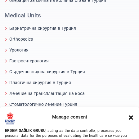
операция за смяна на колянна става в Турция
Medical Units
Бариатрична хирургия в Турция
Orthopedics
Урология
Гастроентерология
Сърдечно-съдова хирургия в Турция
Пластична хирургия в Турция
Лечение на трансплантация на коса
Стоматологично лечение Турция
Лазерно око
Manage consent
About Erdem
ERDEM SAĞLIK GRUBU
, acting as the data controller, processes your
personal data for the purposes of evaluating the healthcare service you