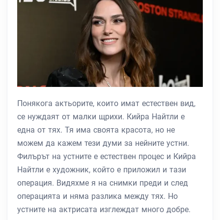
Понякога актьорите, които имат естествен вид,
се нуждаят от малки щрихи. Кийра Найтли е
една от тях. Тя има своята красота, но не
можем да кажем тези думи за нейните устни.
Филърът на устните е естествен процес и Кийра
Найтли е художник, който е приложил и тази
операция. Видяхме я на снимки преди и след
операцията и няма разлика между тях. Но
устните на актрисата изглеждат много добре.