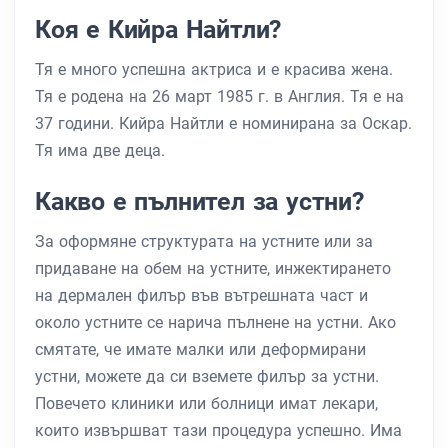
Коя е Кийра Найтли?
Тя е много успешна актриса и е красива жена.
Тя е родена на 26 март 1985 г. в Англия. Тя е на
37 години. Кийра Найтли е номинирана за Оскар.
Тя има две деца.
Какво е пълнител за устни?
За оформяне структурата на устните или за
придаване на обем на устните, инжектирането
на дермален филър във вътрешната част и
около устните се нарича пълнене на устни. Ако
смятате, че имате малки или деформирани
устни, можете да си вземете филър за устни.
Повечето клиники или болници имат лекари,
които извършват тази процедура успешно. Има