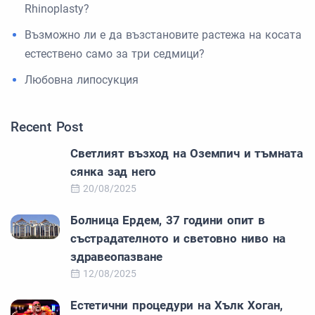
Rhinoplasty?
Възможно ли е да възстановите растежа на косата
естествено само за три седмици?
Любовна липосукция
Recent Post
Светлият възход на Оземпич и тъмната
сянка зад него
20/08/2025
Болница Ердем, 37 години опит в
състрадателното и световно ниво на
здравеопазване
12/08/2025
Естетични процедури на Хълк Хоган,