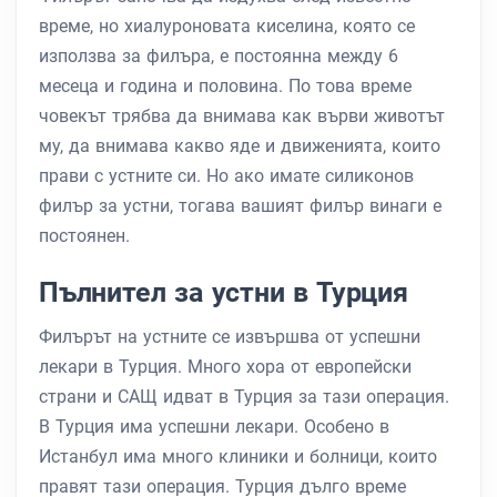
време, но хиалуроновата киселина, която се
използва за филъра, е постоянна между 6
месеца и година и половина. По това време
човекът трябва да внимава как върви животът
му, да внимава какво яде и движенията, които
прави с устните си. Но ако имате силиконов
филър за устни, тогава вашият филър винаги е
постоянен.
Пълнител за устни в Турция
Филърът на устните се извършва от успешни
лекари в Турция. Много хора от европейски
страни и САЩ идват в Турция за тази операция.
В Турция има успешни лекари. Особено в
Истанбул има много клиники и болници, които
правят тази операция. Турция дълго време