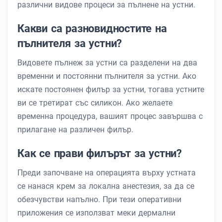
различни видове процеси за пълнене на устни.
Какви са разновидностите на
пълнителя за устни?
Видовете пълнеж за устни са разделени на два
временни и постоянни пълнителя за устни. Ако
искате постоянен филър за устни, тогава устните
ви се третират със силикон. Ако желаете
временна процедура, вашият процес завършва с
прилагане на различен филър.
Как се прави филърът за устни?
Преди започване на операцията върху устната
се нанася крем за локална анестезия, за да се
обезчувстви напълно. При тези оперативни
приложения се използват меки дермални