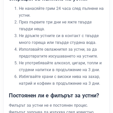
Не нанасяйте грим 24 часа след пълнене на
устни.
През първите три дни не яжте твърде
твърди неща.
Не дръжте устните си в контакт с твърде
много гореща или твърде студена вода.
Използвайте овлажнител за устни, за да
предотвратите изсушаването на устните.
Не употребявайте алкохол, цигари, топли и
студени напитки в продължение на 3 дни.
Избягвайте храни с високи нива на захар,
натрий и кофеин в продължение на 3 дни.
Постоянен ли е филърът за устни?
Филърът за устни не е постоянен процес.
Филърът започва да издухва след известно