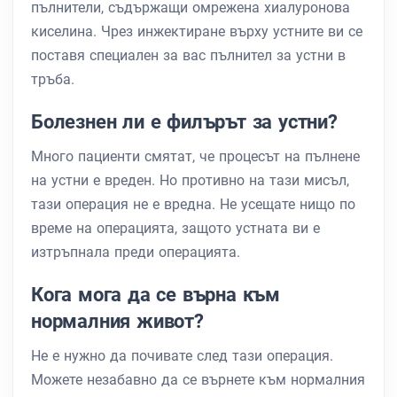
пълнители, съдържащи омрежена хиалуронова
киселина. Чрез инжектиране върху устните ви се
поставя специален за вас пълнител за устни в
тръба.
Болезнен ли е филърът за устни?
Много пациенти смятат, че процесът на пълнене
на устни е вреден. Но противно на тази мисъл,
тази операция не е вредна. Не усещате нищо по
време на операцията, защото устната ви е
изтръпнала преди операцията.
Кога мога да се върна към
нормалния живот?
Не е нужно да почивате след тази операция.
Можете незабавно да се върнете към нормалния