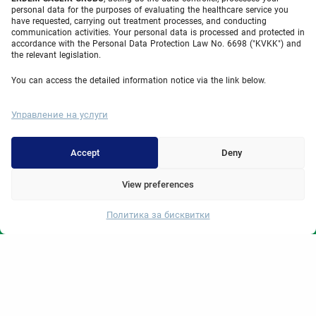
personal data for the purposes of evaluating the healthcare service you
Бариатрична хирургия в Турция
have requested, carrying out treatment processes, and conducting
communication activities. Your personal data is processed and protected in
Стомашен ръкав в Турция
accordance with the Personal Data Protection Law No. 6698 ("KVKK") and
the relevant legislation.
Стомашен ръкав в Турция
You can access the detailed information notice via the link below.
Стомашен балон в Турция
Управление на услуги
HIFU в Турция
Meniscus Surgery in Turkey
Accept
Deny
операция за смяна на колянна става в Турция
View preferences
Medical Units
Политика за бисквитки
Whatsapp
Бариатрична хирургия в Турция
Orthopedics
Урология
Гастроентерология