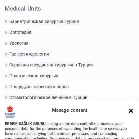
Medical Units
Бариатрическая хирургия Турция
Ортопедия
Урология
Гастроэнтерология
Сердечно-сосудистая хирургия в Турции
Пластическая хирургия
Процедуры пересадки волос
Стоматологическое лечение в Турции
Laser Eye
Manage consent
About Erdem
ERDEM SAĞLIK GRUBU
, acting as the data controller, processes your
personal data for the purposes of evaluating the healthcare service you
have requested, carrying out treatment processes, and conducting
О нас
communication activities. Your personal data is processed and protected in