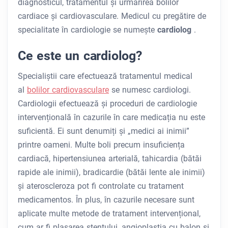
diagnosticul, tratamentul și urmărirea bolilor
cardiace și cardiovasculare. Medicul cu pregătire de
specialitate în cardiologie se numește
cardiolog
.
Ce este un cardiolog?
Specialiștii care efectuează tratamentul medical
al
bolilor cardiovasculare
se numesc cardiologi.
Cardiologii efectuează și proceduri de cardiologie
intervențională în cazurile în care medicația nu este
suficientă. Ei sunt denumiți și „medici ai inimii”
printre oameni. Multe boli precum insuficiența
cardiacă, hipertensiunea arterială, tahicardia (bătăi
rapide ale inimii), bradicardie (bătăi lente ale inimii)
și ateroscleroza pot fi controlate cu tratament
medicamentos. În plus, în cazurile necesare sunt
aplicate multe metode de tratament intervențional,
cum ar fi plasarea stentului, angioplastia cu balon și