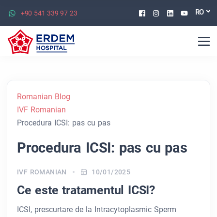
Facebook
Instagram
Linkedin
Youtu
RO
+90 541 339 97 23
Romanian Blog
IVF Romanian
Procedura ICSI: pas cu pas
Procedura ICSI: pas cu pas
IVF ROMANIAN
10/01/2025
Ce este tratamentul ICSI?
ICSI, prescurtare de la Intracytoplasmic Sperm