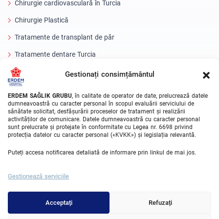
Chirurgie cardiovasculară în Turcia
Chirurgie Plastică
Tratamente de transplant de păr
Tratamente dentare Turcia
Ochi cu laser
Gestionați consimțământul
About Erdem
ERDEM SAĞLIK GRUBU
, în calitate de operator de date, prelucrează datele
dumneavoastră cu caracter personal în scopul evaluării serviciului de
sănătate solicitat, desfășurării proceselor de tratament și realizării
Despre noi
activităților de comunicare. Datele dumneavoastră cu caracter personal
sunt prelucrate și protejate în conformitate cu Legea nr. 6698 privind
Unitati Medicale
protecția datelor cu caracter personal («KVKK») și legislația relevantă.
Echipa medicala
Puteți accesa notificarea detaliată de informare prin linkul de mai jos.
Blog
Gestionează serviciile
Galeria video
Contact
Acceptați
Refuzați