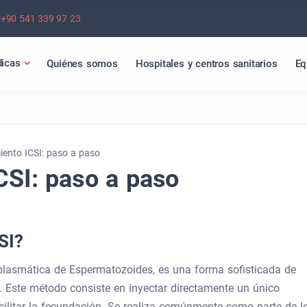
+90 541 339 97 23
icas
Quiénes somos
Hospitales y centros sanitarios
Eq
iento ICSI: paso a paso
CSI: paso a paso
SI?
toplasmática de Espermatozoides, es una forma sofisticada de
. Este método consiste en inyectar directamente un único
ilitar la fecundación. Se realiza comúnmente como parte de l