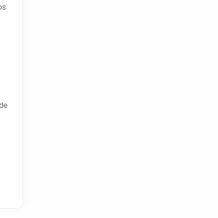
os
 de