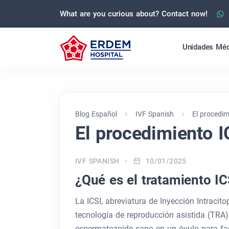
What are you curious about? Contact now!
Unidades Méd
Blog Español
IVF Spanish
El procedim
El procedimiento I
IVF SPANISH
10/01/2025
¿Qué es el tratamiento IC
La ICSI, abreviatura de Inyección Intraci
tecnología de reproducción asistida (TRA)
espermatozoide sano en un óvulo para fac