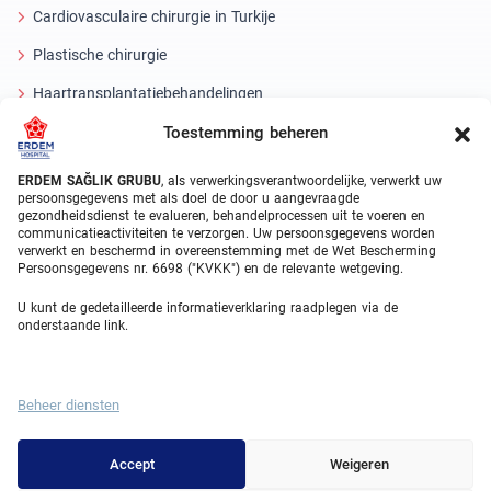
Cardiovasculaire chirurgie in Turkije
Plastische chirurgie
Haartransplantatiebehandelingen
Toestemming beheren
Tandheelkundige behandelingen Turkije
Laseroog
ERDEM SAĞLIK GRUBU
, als verwerkingsverantwoordelijke, verwerkt uw
persoonsgegevens met als doel de door u aangevraagde
gezondheidsdienst te evalueren, behandelprocessen uit te voeren en
About Erdem
communicatieactiviteiten te verzorgen. Uw persoonsgegevens worden
verwerkt en beschermd in overeenstemming met de Wet Bescherming
Over ons
Persoonsgegevens nr. 6698 ("KVKK") en de relevante wetgeving.
Medische eenheden
U kunt de gedetailleerde informatieverklaring raadplegen via de
onderstaande link.
Medisch team
Blog
Beheer diensten
Videogalerij
Contact
Accept
Weigeren