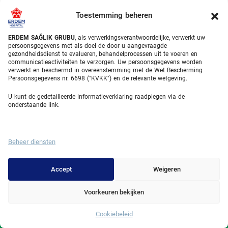
Complete Gids
Toestemming beheren
ERDEM SAĞLIK GRUBU
, als verwerkingsverantwoordelijke, verwerkt uw
Recent Post
persoonsgegevens met als doel de door u aangevraagde
gezondheidsdienst te evalueren, behandelprocessen uit te voeren en
Porseleinen facings: 4 stappen naar
communicatieactiviteiten te verzorgen. Uw persoonsgegevens worden
verwerkt en beschermd in overeenstemming met de Wet Bescherming
succes
Persoonsgegevens nr. 6698 ("KVKK") en de relevante wetgeving.
08/07/2026
U kunt de gedetailleerde informatieverklaring raadplegen via de
onderstaande link.
Maagverkleining kosten: 3 medische
factoren
06/07/2026
Beheer diensten
Tanden rechtzetten: 4 moderne
oplossingen in de mondzuid
Accept
Weigeren
02/07/2026
Voorkeuren bekijken
Blastocyste: 7 Bewezen Voordelen Van De
Cookiebeleid
Whatsapp
Vijfdaagse Kweek In De Kliniek