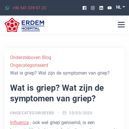
Facebook
Instagram
Linkedin
Youtu
NL
+90 541 339 97 23
Ondersteboven Blog
Ongecategoriseerd
Wat is griep? Wat zijn de symptomen van griep?
Wat is griep? Wat zijn de
symptomen van griep?
ONGECATEGORISEERD
25/03/2025
Influenza
, ook wel griep genoemd, is een