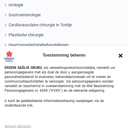
Urologie
Gastroenterologie
Cardiovasculaire chirurgie in Turkije
Plastische chirurgie
Haartransplantatiebehandelingen
Toestemming beheren
Tandheelkundige behandelingen Turkije
Laseroog
ERDEM SAĞLIK GRUBU
, als verwerkingsverantwoordelijke, verwerkt uw
persoonsgegevens met als doel de door u aangevraagde
gezondheidsdienst te evalueren, behandelprocessen uit te voeren en
About Erdem
communicatieactiviteiten te verzorgen. Uw persoonsgegevens worden
verwerkt en beschermd in overeenstemming met de Wet Bescherming
Over ons
Persoonsgegevens nr. 6698 ("KVKK") en de relevante wetgeving.
Medische eenheden
U kunt de gedetailleerde informatieverklaring raadplegen via de
onderstaande link.
Medisch team
Blog
Beheer diensten