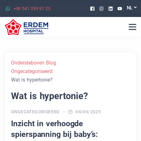
Facebook
Instagram
Linkedin
Youtu
NL
+90 541 339 97 23
Ondersteboven Blog
Ongecategoriseerd
Wat is hypertonie?
Wat is hypertonie?
ONGECATEGORISEERD
04/06/2025
Inzicht in verhoogde
spierspanning bij baby’s: