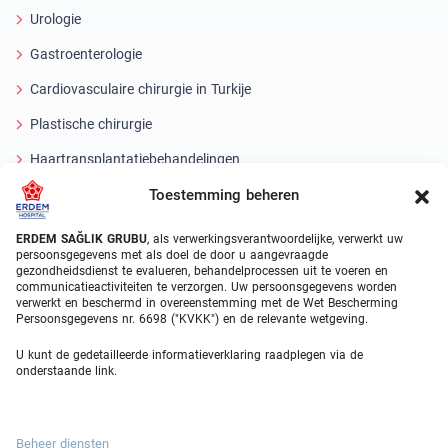
Urologie
Gastroenterologie
Cardiovasculaire chirurgie in Turkije
Plastische chirurgie
Haartransplantatiebehandelingen
Toestemming beheren
Tandheelkundige behandelingen Turkije
Laseroog
ERDEM SAĞLIK GRUBU
, als verwerkingsverantwoordelijke, verwerkt uw
persoonsgegevens met als doel de door u aangevraagde
gezondheidsdienst te evalueren, behandelprocessen uit te voeren en
About Erdem
communicatieactiviteiten te verzorgen. Uw persoonsgegevens worden
verwerkt en beschermd in overeenstemming met de Wet Bescherming
Over ons
Persoonsgegevens nr. 6698 ("KVKK") en de relevante wetgeving.
Medische eenheden
U kunt de gedetailleerde informatieverklaring raadplegen via de
onderstaande link.
Medisch team
Blog
Beheer diensten