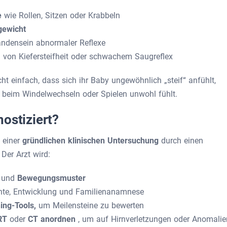
ne
wie Rollen, Sitzen oder Krabbeln
gewicht
andensein abnormaler Reflexe
 von Kiefersteifheit oder schwachem Saugreflex
ht einfach, dass sich ihr Baby ungewöhnlich „steif“ anfühlt,
 beim Windelwechseln oder Spielen unwohl fühlt.
ostiziert?
 einer
gründlichen klinischen Untersuchung
durch einen
Der Arzt wird:
e
und
Bewegungsmuster
hte, Entwicklung und Familienanamnese
ing-Tools,
um Meilensteine zu bewerten
RT
oder
CT anordnen
, um auf Hirnverletzungen oder Anomalie