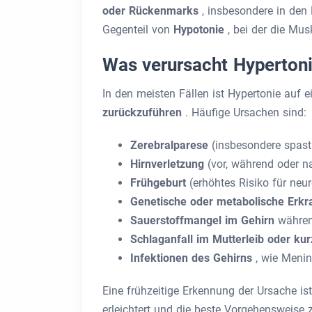
oder Rückenmarks
, insbesondere in den 
Gegenteil von
Hypotonie
, bei der die Mus
Was verursacht Hypertoni
In den meisten Fällen ist Hypertonie auf 
zurückzuführen
. Häufige Ursachen sind:
Zerebralparese
(insbesondere spas
Hirnverletzung
(vor, während oder n
Frühgeburt
(erhöhtes Risiko für neu
Genetische oder metabolische Erk
Sauerstoffmangel im Gehirn
währen
Schlaganfall im Mutterleib oder ku
Infektionen des Gehirns
, wie Menin
Eine frühzeitige Erkennung der Ursache i
erleichtert und die beste Vorgehensweise