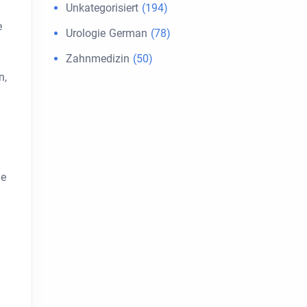
Unkategorisiert
(194)
e
Urologie German
(78)
Zahnmedizin
(50)
n,
ie