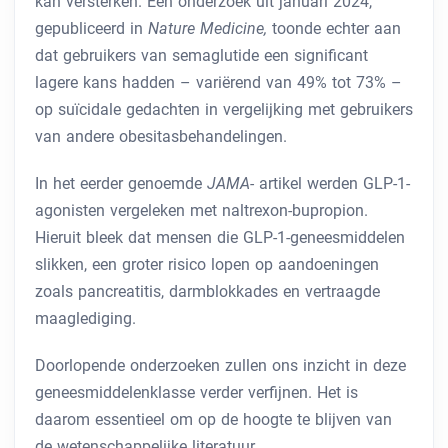
kan versterken. Een onderzoek uit januari 2024,
gepubliceerd in
Nature Medicine,
toonde echter aan
dat gebruikers van semaglutide een significant
lagere kans hadden – variërend van 49% tot 73% –
op suïcidale gedachten in vergelijking met gebruikers
van andere obesitasbehandelingen.
In het eerder genoemde
JAMA-
artikel werden GLP-1-
agonisten vergeleken met naltrexon-bupropion.
Hieruit bleek dat mensen die GLP-1-geneesmiddelen
slikken, een groter risico lopen op aandoeningen
zoals pancreatitis, darmblokkades en vertraagde
maaglediging.
Doorlopende onderzoeken zullen ons inzicht in deze
geneesmiddelenklasse verder verfijnen. Het is
daarom essentieel om op de hoogte te blijven van
de wetenschappelijke literatuur.