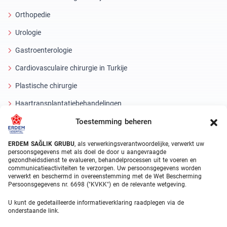
Orthopedie
Urologie
Gastroenterologie
Cardiovasculaire chirurgie in Turkije
Plastische chirurgie
Haartransplantatiebehandelingen
Toestemming beheren
Tandheelkundige behandelingen Turkije
Laseroog
ERDEM SAĞLIK GRUBU
, als verwerkingsverantwoordelijke, verwerkt uw
persoonsgegevens met als doel de door u aangevraagde
gezondheidsdienst te evalueren, behandelprocessen uit te voeren en
About Erdem
communicatieactiviteiten te verzorgen. Uw persoonsgegevens worden
verwerkt en beschermd in overeenstemming met de Wet Bescherming
Over ons
Persoonsgegevens nr. 6698 ("KVKK") en de relevante wetgeving.
Medische eenheden
U kunt de gedetailleerde informatieverklaring raadplegen via de
onderstaande link.
Medisch team